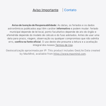
Aviso Importante
|
Contato
Aviso de Isenção de Responsabilidade:
As datas, os feriados e os dados
astronômicos publicados aqui têm caráter
informativo
e podem mudar: feriado
municipal depende de lei local, ponto facultativo depende de ato do órgão e
efeméride depende do modelo de cálculo e do fuso adotados. Antes de usar uma
data para prazo, viagem, observação ou qualquer compromisso que não admita
erro,
confira na fonte oficial
. O uso deste site presume a leitura e a aceitação
integral dos nossos
Termos de Uso
.
Geolocalização aproximada por IP: This product includes GeoLite Data created
by MaxMind, available from
https://www.maxmind.com
.