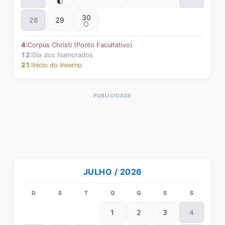
🌓
30
28
29
🌕
4:
Corpus Christi (Ponto Facultativo)
12:
Dia dos Namorados
21:
Início do Inverno
JULHO / 2026
D
S
T
Q
Q
S
S
1
2
3
4