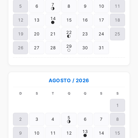
7
5
6
8
9
10
11
🌗
14
12
13
15
16
17
18
🌑
22
19
20
21
23
24
25
🌓
29
26
27
28
30
31
🌕
AGOSTO / 2026
D
S
T
Q
Q
S
S
1
5
2
3
4
6
7
8
🌗
13
9
10
11
12
14
15
🌑