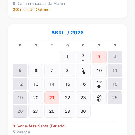
8:
Dia Internacional da Mulher
20:
Início do Outono
ABRIL / 2026
D
S
T
Q
Q
S
S
2
1
3
4
🌕
9
5
6
7
8
10
11
🌗
17
12
13
14
15
16
18
🌑
24
19
20
21
22
23
25
🌓
26
27
28
29
30
3:
Sexta-feira Santa (Feriado)
5:
Pascoa