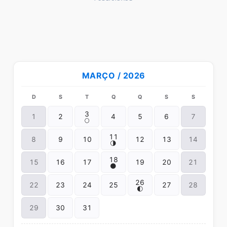
MARÇO / 2026
D
S
T
Q
Q
S
S
3
1
2
4
5
6
7
🌕
11
8
9
10
12
13
14
🌗
18
15
16
17
19
20
21
🌑
26
22
23
24
25
27
28
🌓
29
30
31