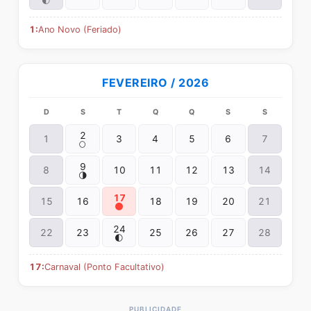
🌓
1:
Ano Novo (Feriado)
FEVEREIRO / 2026
D
S
T
Q
Q
S
S
2
1
3
4
5
6
7
🌕
9
8
10
11
12
13
14
🌗
17
15
16
18
19
20
21
🌑
24
22
23
25
26
27
28
🌓
17:
Carnaval (Ponto Facultativo)