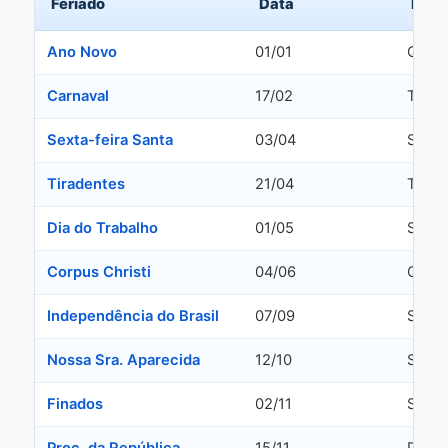
Feriado
Data
Dia 
Ano Novo
01/01
Quinta
Carnaval
17/02
Terça-
Sexta-feira Santa
03/04
Sexta
Tiradentes
21/04
Terça-
Dia do Trabalho
01/05
Sexta
Corpus Christi
04/06
Quinta
Independência do Brasil
07/09
Segun
Nossa Sra. Aparecida
12/10
Segun
Finados
02/11
Segun