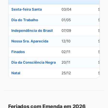
Sexta-feira Santa
03/04
Sexta
Dia do Trabalho
01/05
Sexta
Independência do Brasil
07/09
Segun
Nossa Sra. Aparecida
12/10
Segun
Finados
02/11
Segun
Dia da Consciência Negra
20/11
Sexta
Natal
25/12
Sexta
Feriados com Emenda em 2026