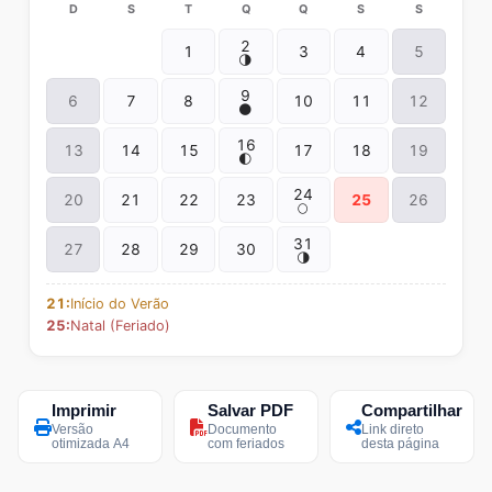
D
S
T
Q
Q
S
S
2
1
3
4
5
🌗
9
6
7
8
10
11
12
🌑
16
13
14
15
17
18
19
🌓
24
20
21
22
23
25
26
🌕
31
27
28
29
30
🌗
21:
Início do Verão
25:
Natal (Feriado)
Imprimir
Salvar PDF
Compartilhar
Versão
Documento
Link direto
otimizada A4
com feriados
desta página