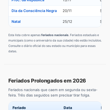
Proc. da República
15/11
Domi
Dia da Consciência Negra
20/11
Sexta
Natal
25/12
Sexta
Esta lista cobre apenas
feriados nacionais
. Feriados estaduais e
municipais (como o aniversário da sua cidade) não estão incluídos.
Consulte o diário oficial do seu estado ou município para essas
datas.
Feriados Prolongados em 2026
Feriados nacionais que caem em segunda ou sexta-
feira. Três dias seguidos sem precisar tirar folga.
Feriado
Data
Dia 