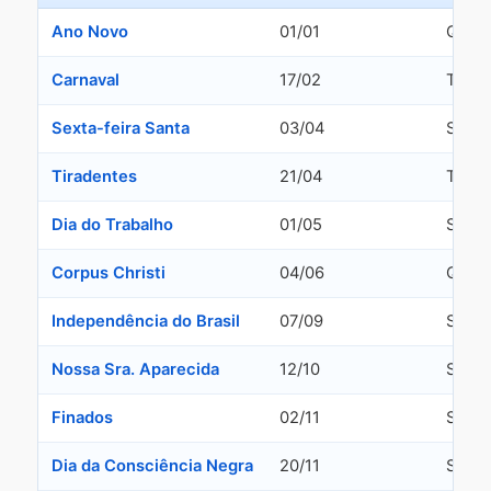
Ano Novo
01/01
Quinta
Carnaval
17/02
Terça-
Sexta-feira Santa
03/04
Sexta
Tiradentes
21/04
Terça-
Dia do Trabalho
01/05
Sexta
Corpus Christi
04/06
Quinta
Independência do Brasil
07/09
Segun
Nossa Sra. Aparecida
12/10
Segun
Finados
02/11
Segun
Dia da Consciência Negra
20/11
Sexta