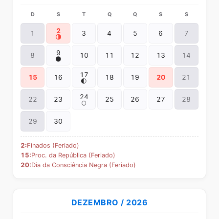
D
S
T
Q
Q
S
S
2
1
3
4
5
6
7
🌗
9
8
10
11
12
13
14
🌑
17
15
16
18
19
20
21
🌓
24
22
23
25
26
27
28
🌕
29
30
2:
Finados (Feriado)
15:
Proc. da República (Feriado)
20:
Dia da Consciência Negra (Feriado)
DEZEMBRO / 2026