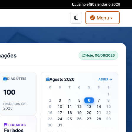
Lua hoje
Calendário 2026
Menu
rmações
Hoje, 06/08/2026
DIAS ÚTEIS
Agosto 2026
ABRIR →
D
S
T
Q
Q
S
S
100
1
6
2
3
4
5
7
8
restantes em
9
10
11
12
13
14
15
2026
16
17
18
19
20
21
22
23
24
25
26
27
28
29
FERIADOS
30
31
Feriados