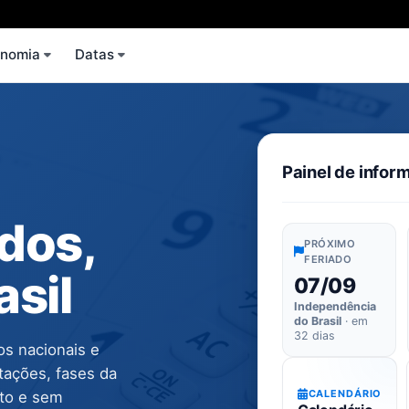
onomia
Datas
Painel de info
ados,
PRÓXIMO
FERIADO
asil
07/09
Independência
do Brasil
· em
32 dias
os nacionais e
tações, fases da
CALENDÁRIO
ito e sem