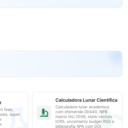
Calculadora Lunar Científica
r
Calculadora lunar academica
m fase,
com efeméride DE440, NPB
ipses, super
matrix IAU 2006, state vectors
e
ICRS, uncertainty budget RSS e
s.
bibliografia APA com DOI.