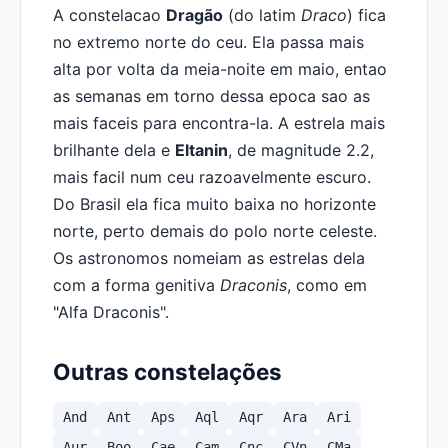
A constelacao
Dragão
(do latim
Draco
) fica
no extremo norte do ceu. Ela passa mais
alta por volta da meia-noite em maio, entao
as semanas em torno dessa epoca sao as
mais faceis para encontra-la. A estrela mais
brilhante dela e
Eltanin
, de magnitude 2.2,
mais facil num ceu razoavelmente escuro.
Do Brasil ela fica muito baixa no horizonte
norte, perto demais do polo norte celeste.
Os astronomos nomeiam as estrelas dela
com a forma genitiva
Draconis
, como em
"Alfa Draconis".
Outras constelações
And
Ant
Aps
Aql
Aqr
Ara
Ari
Aur
Boo
Cae
Cam
Cnc
CVn
CMa