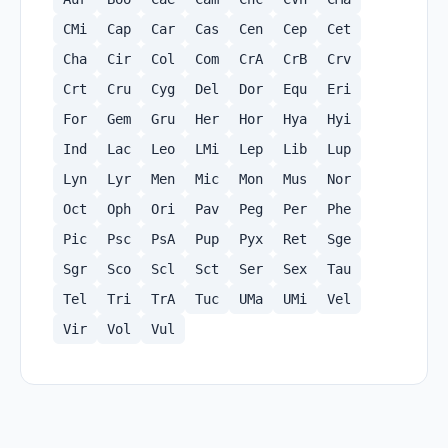
CMi
Cap
Car
Cas
Cen
Cep
Cet
Cha
Cir
Col
Com
CrA
CrB
Crv
Crt
Cru
Cyg
Del
Dor
Equ
Eri
For
Gem
Gru
Her
Hor
Hya
Hyi
Ind
Lac
Leo
LMi
Lep
Lib
Lup
Lyn
Lyr
Men
Mic
Mon
Mus
Nor
Oct
Oph
Ori
Pav
Peg
Per
Phe
Pic
Psc
PsA
Pup
Pyx
Ret
Sge
Sgr
Sco
Scl
Sct
Ser
Sex
Tau
Tel
Tri
TrA
Tuc
UMa
UMi
Vel
Vir
Vol
Vul