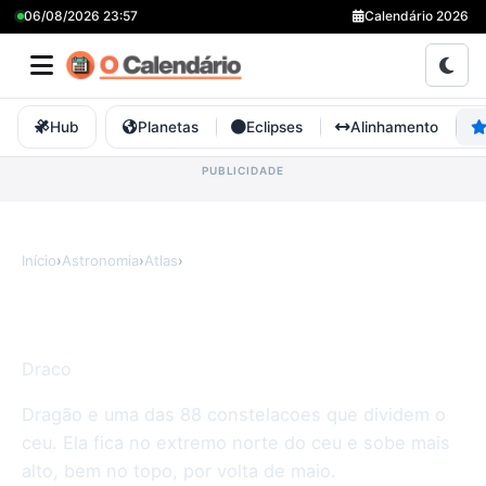
06/08/2026 23:57
Calendário 2026
Hub
Planetas
Eclipses
Alinhamento
Início
›
Astronomia
›
Atlas
›
Dragão
Constelação Dragão
Draco
Dragão e uma das 88 constelacoes que dividem o
ceu. Ela fica no extremo norte do ceu e sobe mais
alto, bem no topo, por volta de maio.