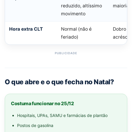
reduzido, altíssimo
maioria
movimento
Hora extra CLT
Normal (não é
Dobro (
feriado)
acrésci
O que abre e o que fecha no Natal?
Costuma funcionar no 25/12
Hospitais, UPAs, SAMU e farmácias de plantão
Postos de gasolina