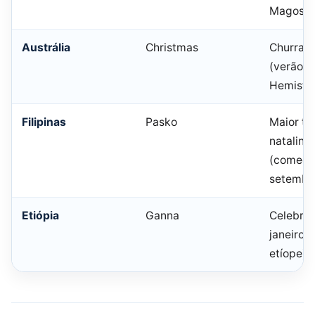
Magos
Austrália
Christmas
Churrasc
(verão n
Hemisfér
Filipinas
Pasko
Maior t
natalina
(começa
setembr
Etiópia
Ganna
Celebra
janeiro 
etíope)