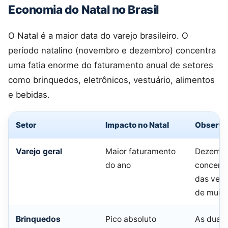
Economia do Natal no Brasil
O Natal é a maior data do varejo brasileiro. O
período natalino (novembro e dezembro) concentra
uma fatia enorme do faturamento anual de setores
como brinquedos, eletrônicos, vestuário, alimentos
e bebidas.
Setor
Impacto no Natal
Observa
Varejo geral
Maior faturamento
Dezemb
do ano
concent
das vend
de muita
Brinquedos
Pico absoluto
As duas 