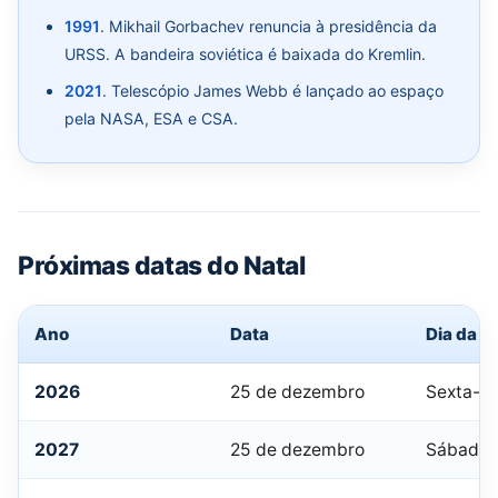
1991
. Mikhail Gorbachev renuncia à presidência da
URSS. A bandeira soviética é baixada do Kremlin.
2021
. Telescópio James Webb é lançado ao espaço
pela NASA, ESA e CSA.
Próximas datas do Natal
Ano
Data
Dia da 
2026
25 de dezembro
Sexta-fe
2027
25 de dezembro
Sábado