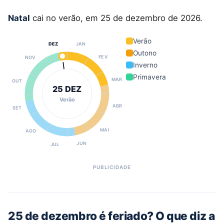
Natal
cai no verão, em 25 de dezembro de 2026.
Verão
DEZ
JAN
Outono
FEV
NOV
Inverno
Primavera
MAR
OUT
25 DEZ
Verão
ABR
SET
MAI
AGO
JUN
JUL
25 de dezembro é feriado? O que diz a