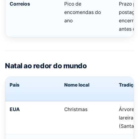
Correios
Pico de
Prazo pa
encomendas do
postagem
ano
encerra
antes do
Natal ao redor do mundo
País
Nome local
Tradiçã
EUA
Christmas
Árvore, 
lareira, 
(Santa C