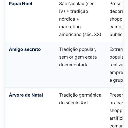
Papai Noel
São Nicolau (séc.
Presente
IV) + tradição
decoraç
nórdica +
shoppin
marketing
campan
americano (séc. XX)
publicitá
Amigo secreto
Tradição popular,
Extrema
sem origem exata
popular n
documentada
realizad
empresas
e grupos
Árvore de Natal
Tradição germânica
Presente
do século XVI
praças e
shopping
artificia
comum n