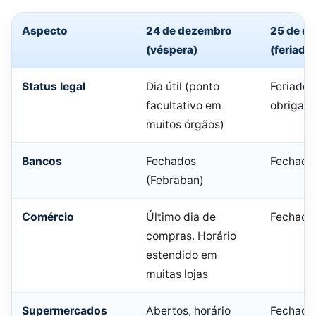
Aspecto
24 de dezembro
25 de d
(véspera)
(feriado)
Status legal
Dia útil (ponto
Feriado 
facultativo em
obrigató
muitos órgãos)
Bancos
Fechados
Fechado
(Febraban)
Comércio
Último dia de
Fechado
compras. Horário
estendido em
muitas lojas
Supermercados
Abertos, horário
Fechado