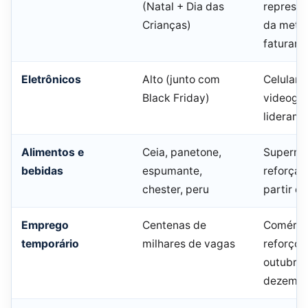
(Natal + Dia das
represe
Crianças)
da meta
faturame
Eletrônicos
Alto (junto com
Celulares
Black Friday)
videoga
lideram
Alimentos e
Ceia, panetone,
Superme
bebidas
espumante,
reforçam
chester, peru
partir d
Emprego
Centenas de
Comércio
temporário
milhares de vagas
reforço 
outubro 
dezemb