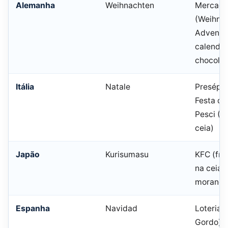
Alemanha
Weihnachten
Mercado
(Weihnac
Advento
calendár
chocolat
Itália
Natale
Presépio
Festa de
Pesci (7
ceia)
Japão
Kurisumasu
KFC (fran
na ceia,
morang
Espanha
Navidad
Loteria d
Gordo), 