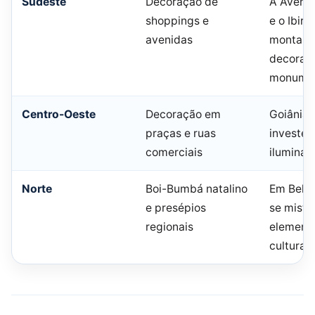
Sudeste
Decoração de
A Avenid
shoppings e
e o Ibir
avenidas
montam 
decoraç
monumen
Centro-Oeste
Decoração em
Goiânia e
praças e ruas
investe
comerciais
iluminaç
Norte
Boi-Bumbá natalino
Em Belém
e presépios
se mistu
regionais
element
cultura 