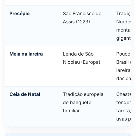
Presépio
São Francisco de
Tradição
Assis (1223)
Nordeste
montam 
gigante
Meia na lareira
Lenda de São
Pouco pr
Nicolau (Europa)
Brasil (
lareiras 
das casa
Ceia de Natal
Tradição europeia
Chester,
de banquete
tender, 
familiar
farofa, 
uvas pa