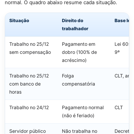
normal. O quadro abaixo resume cada situação.
Situação
Direito do
Base leg
trabalhador
Trabalho no 25/12
Pagamento em
Lei 605/
sem compensação
dobro (100% de
9º
acréscimo)
Trabalho no 25/12
Folga
CLT, art.
com banco de
compensatória
horas
Trabalho no 24/12
Pagamento normal
CLT
(não é feriado)
Servidor público
Não trabalha no
Decreto 