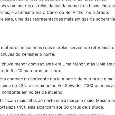
is viam as tres estrelas da cauda como tres filhas choran
nicas, o asterismo era o Carro do Rei Arthur ou o Arado.
Celeste, uma das representaçoes mais antigas de soberania
meteoros major, mas suas estrelas servem de referencia d
s chuvas do hemisferio norte:
:
chuva menor com radiante em Ursa Menor, mas UMa serv
ao de 5 a 10 meteoros por hora.
a aparece no horizonte norte a partir de outubro e e mai
es acima de 23N, e circumpolar. Em Salvador (13S) ou mais a
 horizonte em noites de inverno.
2 ficam mais altas ao norte entre marçe e maio. Mesmo 
Fortaleza (4S), elas alcancam ate 30 graus de altitude.