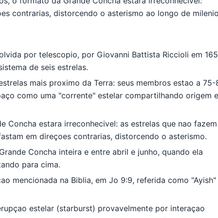
s, o formato da Grande Concha estara irreconhecivel:
es contrarias, distorcendo o asterismo ao longo de milenio
solvida por telescopio, por Giovanni Battista Riccioli em 165
stema de seis estrelas.
estrelas mais proximo da Terra: seus membros estao a 75-
paço como uma "corrente" estelar compartilhando origem 
 Concha estara irreconhecivel: as estrelas que nao fazem
fastam em direçoes contrarias, distorcendo o asterismo.
 Grande Concha inteira e entre abril e junho, quando ela
tando para cima.
çao mencionada na Biblia, em Jo 9:9, referida como "Ayish"
rupçao estelar (starburst) provavelmente por interaçao