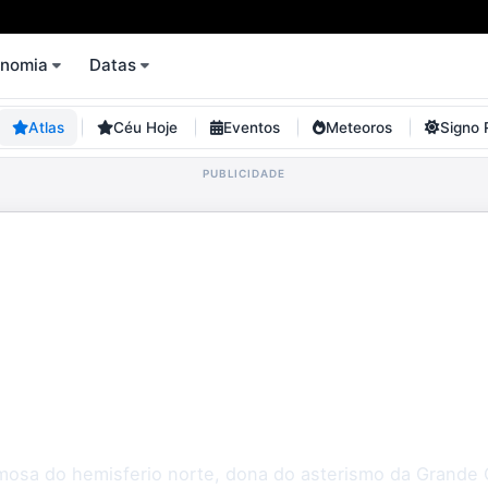
onomia
Datas
Atlas
Céu Hoje
Eventos
Meteoros
Signo 
Maior
amosa do hemisferio norte, dona do asterismo da Grande