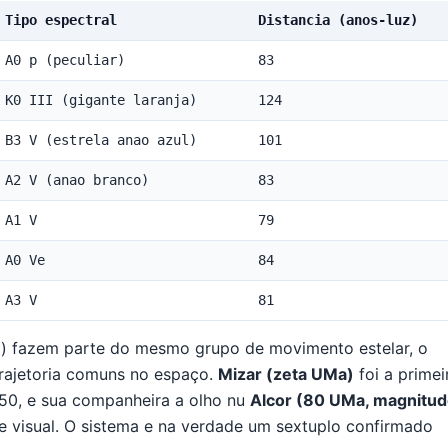
Tipo espectral
Distancia (anos-luz)
A0 p (peculiar)
83
K0 III (gigante laranja)
124
B3 V (estrela anao azul)
101
A2 V (anao branco)
83
A1 V
79
A0 Ve
84
A3 V
81
d) fazem parte do mesmo grupo de movimento estelar, o
trajetoria comuns no espaço.
Mizar (zeta UMa)
foi a primei
1650, e sua companheira a olho nu
Alcor (80 UMa, magnitu
de visual. O sistema e na verdade um sextuplo confirmado