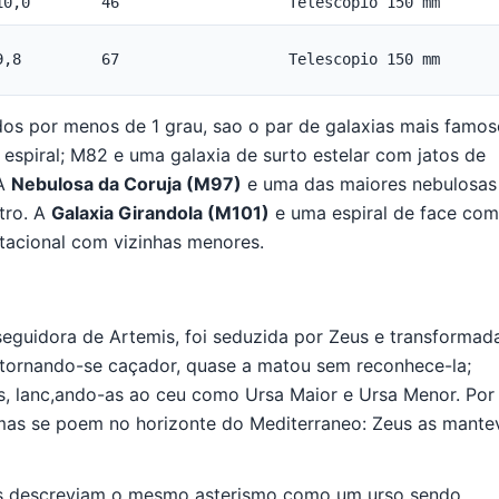
10,0
46
Telescopio 150 mm
9,8
67
Telescopio 150 mm
dos por menos de 1 grau, sao o par de galaxias mais famo
espiral; M82 e uma galaxia de surto estelar com jatos de
 A
Nebulosa da Coruja (M97)
e uma das maiores nebulosas
tro. A
Galaxia Girandola (M101)
e uma espiral de face com
itacional com vizinhas menores.
eguidora de Artemis, foi seduzida por Zeus e transformad
, tornando-se caçador, quase a matou sem reconhece-la;
s, lanc,ando-as ao ceu como Ursa Maior e Ursa Menor. Por
 jamas se poem no horizonte do Mediterraneo: Zeus as mante
nas descreviam o mesmo asterismo como um urso sendo