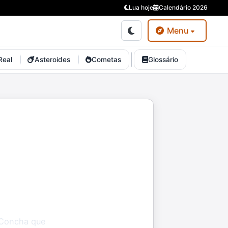
Lua hoje
Calendário 2026
Menu
Real
Asteroides
Cometas
Glossário
 Concha que