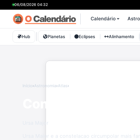
06/08/2026 04:32
Calendário
Astr
Hub
Planetas
Eclipses
Alinhamento
Início
›
Astronomia
›
Atlas
›
Ursa Maior
Constelação Ursa 
Ursa Major
Ursa Maior e a constelacao circumpolar mais f