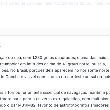
s dos pares de galaxias mais fotografados do ceu. Veja c
r
laçao do ceu, com 1.280 graus quadrados, e uma das mais
ircumpolar em latitudes acima de 41 graus norte, ou seja,
ioes. No Brasil, porçoes dela aparecem no horizonte norte
nde Concha e visivel com clareza do nordeste ao sul do pai
aris a tornou ferramenta essencial de navegaçao maritima p
traordinaria para o universo extragalactico, com multiplas
ndo o par M81/M82, favorito de astrofotografos amadores