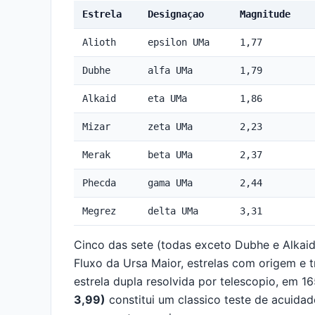
Estrela
Designaçao
Magnitude
Alioth
epsilon UMa
1,77
Dubhe
alfa UMa
1,79
Alkaid
eta UMa
1,86
Mizar
zeta UMa
2,23
Merak
beta UMa
2,37
Phecda
gama UMa
2,44
Megrez
delta UMa
3,31
Cinco das sete (todas exceto Dubhe e Alkai
Fluxo da Ursa Maior, estrelas com origem e 
estrela dupla resolvida por telescopio, em 
3,99)
constitui um classico teste de acuida