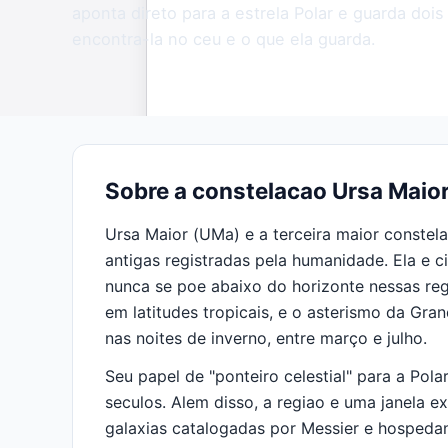
aponta direto para a estrela Polar e guarda doi
encontra-la no ceu e o que ela guarda.
Sobre a constelacao Ursa Maio
Ursa Maior (UMa) e a terceira maior conste
antigas registradas pela humanidade. Ela e c
nunca se poe abaixo do horizonte nessas reg
em latitudes tropicais, e o asterismo da Gra
nas noites de inverno, entre março e julho.
Seu papel de "ponteiro celestial" para a Pol
seculos. Alem disso, a regiao e uma janela ex
galaxias catalogadas por Messier e hospeda