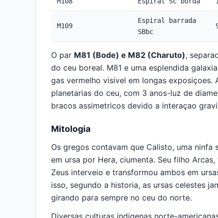
M108
Espiral Sc borda
Espiral barrada
M109
SBbc
O par
M81 (Bode) e M82 (Charuto)
, separa
do ceu boreal. M81 e uma esplendida galaxia 
gas vermelho visivel em longas exposiçoes.
planetarias do ceu, com 3 anos-luz de diame
bracos assimetricos devido a interaçao grav
Mitologia
Os gregos contavam que Calisto, uma ninfa s
em ursa por Hera, ciumenta. Seu filho Arcas
Zeus interveio e transformou ambos em ursa
isso, segundo a historia, as ursas celestes
girando para sempre no ceu do norte.
Diversas culturas indigenas norte-america