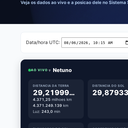
Veja os dados ao vivo e a posicao dele no Sistema 
Data/hora UTC:
♆ Netuno
AO VIVO
DISTANCIA DA TERRA
DISTANCIA DO SOL
29,219996 UA
4.371,25
milhoes km
4.371.249.116
km
Luz:
243,0
min