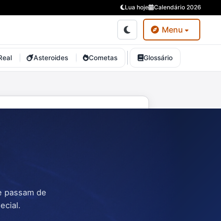
Lua hoje
Calendário 2026
Menu
Real
Asteroides
Cometas
Glossário
ue passam de
ecial.