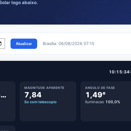
Solar logo abaixo.
Brasília: 06/08/2026 07:15
Atualizar
10:15:35
MAGNITUDE APARENTE
ANGULO DE FASE
29,879333 UA
7,84
1,49°
Iluminacao
100,0%
So com telescopio