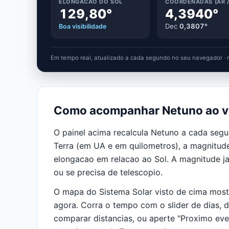
ELONGACAO DO SOL
COORDENADAS (AR /
129,80°
4,3940°
Dec
0,3807°
Boa visibilidade
Em tempo real, atualizado a cada segundo no seu navegador · 
Como acompanhar Netuno ao v
O painel acima recalcula Netuno a cada segu
Terra (em UA e em quilometros), a magnitude 
elongacao em relacao ao Sol. A magnitude ja d
ou se precisa de telescopio.
O mapa do Sistema Solar visto de cima most
agora. Corra o tempo com o slider de dias, 
comparar distancias, ou aperte "Proximo eve