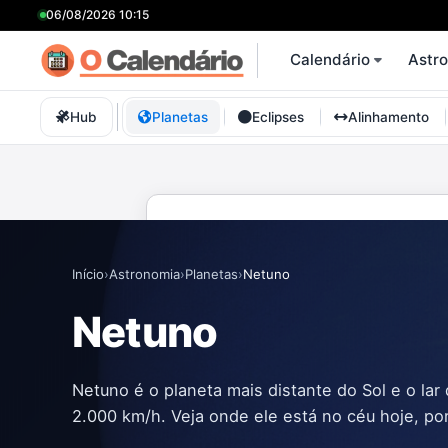
06/08/2026 10:15
Calendário
Astr
Hub
Planetas
Eclipses
Alinhamento
Início
›
Astronomia
›
Planetas
›
Netuno
Netuno
Netuno é o planeta mais distante do Sol e o la
2.000 km/h. Veja onde ele está no céu hoje, po