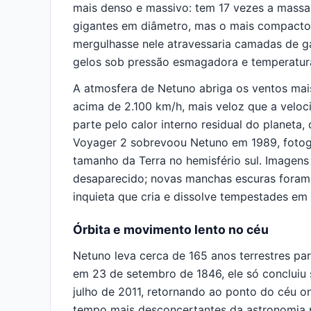
mais denso e massivo: tem 17 vezes a massa 
gigantes em diâmetro, mas o mais compacto 
mergulhasse nele atravessaria camadas de g
gelos sob pressão esmagadora e temperatura 
A atmosfera de Netuno abriga os ventos mai
acima de 2.100 km/h, mais veloz que a velo
parte pelo calor interno residual do planeta
Voyager 2 sobrevoou Netuno em 1989, foto
tamanho da Terra no hemisfério sul. Imagen
desaparecido; novas manchas escuras foram
inquieta que cria e dissolve tempestades em
Órbita e movimento lento no céu
Netuno leva cerca de 165 anos terrestres pa
em 23 de setembro de 1846, ele só concluiu 
julho de 2011, retornando ao ponto do céu o
tempo mais desconcertantes da astronomia pl