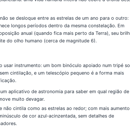
ão se desloque entre as estrelas de um ano para o outro:
anece longos períodos dentro da mesma constelação. Em
posição anual (quando fica mais perto da Terra), seu bril
ite do olho humano (cerca de magnitude 6).
rio usar instrumento: um bom binóculo apoiado num tripé s
em cintilação, e um telescópio pequeno é a forma mais
ficação.
 um aplicativo de astronomia para saber em qual região de
 move muito devagar.
 não cintila como as estrelas ao redor; com mais aumento
minúsculo de cor azul-acinzentada, sem detalhes de
madores.