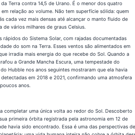
da Terra contra 14,5 de Urano. É o menor dos quatro
em relação ao volume. Não tem superfície sólida: quem
ás cada vez mais densas até alcançar o manto fluido de
de vários milhares de graus Celsius.
s rápidos do Sistema Solar, com rajadas documentadas
cidade do som na Terra. Esses ventos são alimentados em
, que irradia mais energia do que recebe do Sol. Quando a
grafou a Grande Mancha Escura, uma tempestade do
s do Hubble nos anos seguintes mostraram que ela havia
 detectadas em 2018 e 2021, confirmando uma atmosfera
 poucos anos.
ra completar uma única volta ao redor do Sol. Descoberto
sua primeira órbita registrada pela astronomia em 12 de
nde havia sido encontrado. Essa é uma das perspectivas d
anetária: uma vida humana inteira não cobre a órbita des