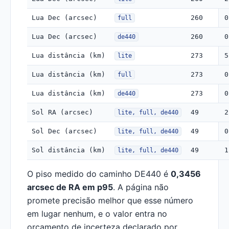
Lua Dec (arcsec)
260
0
full
Lua Dec (arcsec)
260
0
de440
Lua distância (km)
273
5
lite
Lua distância (km)
273
0
full
Lua distância (km)
273
0
de440
Sol RA (arcsec)
49
2
lite, full, de440
Sol Dec (arcsec)
49
0
lite, full, de440
Sol distância (km)
49
1
lite, full, de440
O piso medido do caminho DE440 é
0,3456
arcsec de RA em p95
. A página não
promete precisão melhor que esse número
em lugar nenhum, e o valor entra no
orçamento de incerteza declarado por