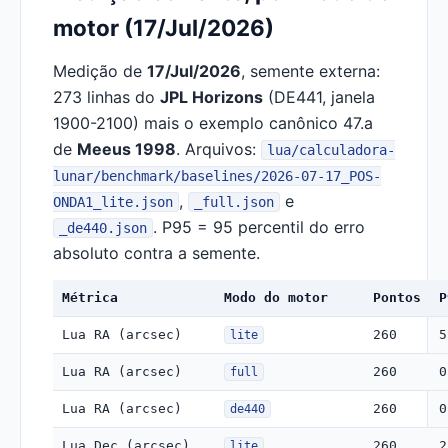
motor (17/Jul/2026)
Medição de
17/Jul/2026
, semente externa:
273 linhas do
JPL Horizons
(DE441, janela
1900-2100) mais o exemplo canônico 47.a
de
Meeus 1998
. Arquivos:
lua/calculadora-
lunar/benchmark/baselines/2026-07-17_POS-
,
e
ONDA1_lite.json
_full.json
. P95 = 95 percentil do erro
_de440.json
absoluto contra a semente.
Métrica
Modo do motor
Pontos
P
Lua RA (arcsec)
260
5
lite
Lua RA (arcsec)
260
0
full
Lua RA (arcsec)
260
0
de440
Lua Dec (arcsec)
260
2
lite