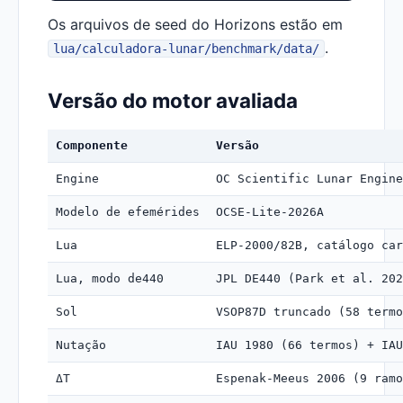
Os arquivos de seed do Horizons estão em
.
lua/calculadora-lunar/benchmark/data/
Versão do motor avaliada
Componente
Versão
Engine
OC Scientific Lunar Engine
Modelo de efemérides
OCSE-Lite-2026A
Lua
ELP-2000/82B, catálogo car
Lua, modo de440
JPL DE440 (Park et al. 20
Sol
VSOP87D truncado (58 termo
Nutação
IAU 1980 (66 termos) + IAU
ΔT
Espenak-Meeus 2006 (9 ramo