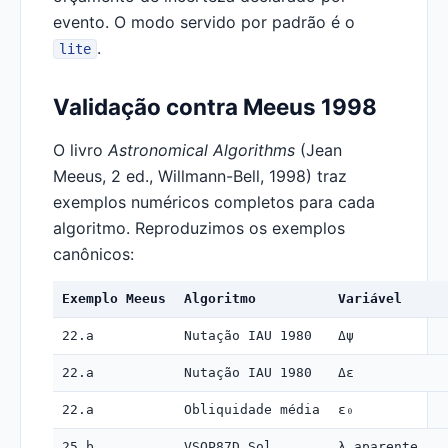
evento. O modo servido por padrão é o
.
lite
Validação contra Meeus 1998
O livro
Astronomical Algorithms
(Jean
Meeus, 2 ed., Willmann-Bell, 1998) traz
exemplos numéricos completos para cada
algoritmo. Reproduzimos os exemplos
canônicos:
Exemplo Meeus
Algoritmo
Variável
22.a
Nutação IAU 1980
Δψ
22.a
Nutação IAU 1980
Δε
22.a
Obliquidade média
ε₀
25.b
VSOP87D Sol
λ aparente