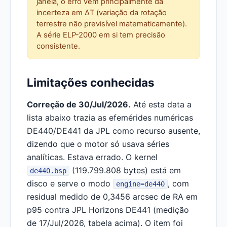
janela, o erro vem principalmente da
incerteza em ΔT (variação da rotação
terrestre não previsível matematicamente).
A série ELP-2000 em si tem precisão
consistente.
Limitações conhecidas
Correção de 30/Jul/2026.
Até esta data a
lista abaixo trazia as efemérides numéricas
DE440/DE441 da JPL como recurso ausente,
dizendo que o motor só usava séries
analíticas. Estava errado. O kernel
(119.799.808 bytes) está em
de440.bsp
disco e serve o modo
, com
engine=de440
residual medido de 0,3456 arcsec de RA em
p95 contra JPL Horizons DE441 (medição
de 17/Jul/2026, tabela acima). O item foi