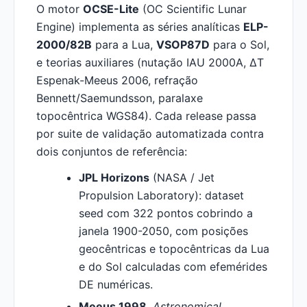
O motor
OCSE-Lite
(OC Scientific Lunar
Engine) implementa as séries analíticas
ELP-
2000/82B
para a Lua,
VSOP87D
para o Sol,
e teorias auxiliares (nutação IAU 2000A, ΔT
Espenak-Meeus 2006, refração
Bennett/Saemundsson, paralaxe
topocêntrica WGS84). Cada release passa
por suite de validação automatizada contra
dois conjuntos de referência:
JPL Horizons
(NASA / Jet
Propulsion Laboratory): dataset
seed com 322 pontos cobrindo a
janela 1900-2050, com posições
geocêntricas e topocêntricas da Lua
e do Sol calculadas com efemérides
DE numéricas.
Meeus 1998
,
Astronomical