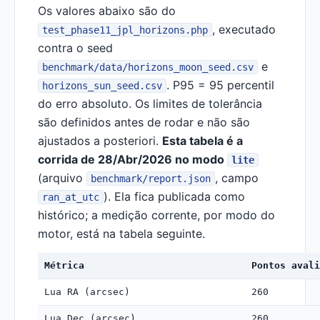
Os valores abaixo são do
, executado
test_phase11_jpl_horizons.php
contra o seed
e
benchmark/data/horizons_moon_seed.csv
. P95 = 95 percentil
horizons_sun_seed.csv
do erro absoluto. Os limites de tolerância
são definidos antes de rodar e não são
ajustados a posteriori.
Esta tabela é a
corrida de 28/Abr/2026 no modo
lite
(arquivo
, campo
benchmark/report.json
). Ela fica publicada como
ran_at_utc
histórico; a medição corrente, por modo do
motor, está na tabela seguinte.
Métrica
Pontos avali
Lua RA (arcsec)
260
Lua Dec (arcsec)
260