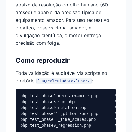
abaixo da resolução do olho humano (60
arcsec) e abaixo da precisão típica de
equipamento amador. Para uso recreativo,
didático, observacional amador, e
divulgação científica, o motor entrega
precisão com folga.
Como reproduzir
Toda validação é auditável via scripts no
diretório
:
lua/calculadora-lunar/
php test_phase1_meeus_example.php       # Meeus 
php test_phase3_sun.php                 # Meeus 
php test_phase9_nutation.php            # Meeus 
php test_phase11_jpl_horizons.php       # Valida
php test_phase11_time_scales.php        # Escal
php test_phase0_regression.php          # Regre