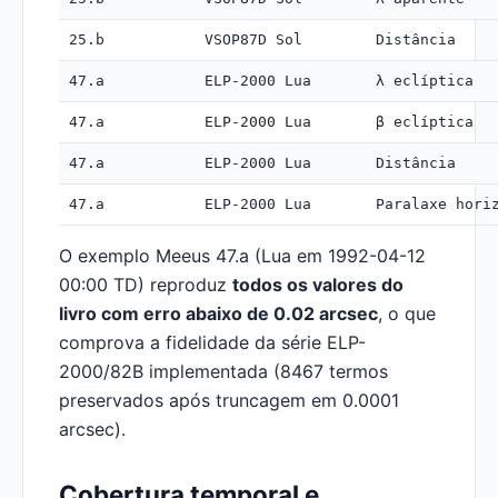
25.b
VSOP87D Sol
Distância
47.a
ELP-2000 Lua
λ eclíptica
47.a
ELP-2000 Lua
β eclíptica
47.a
ELP-2000 Lua
Distância
47.a
ELP-2000 Lua
Paralaxe hori
O exemplo Meeus 47.a (Lua em 1992-04-12
00:00 TD) reproduz
todos os valores do
livro com erro abaixo de 0.02 arcsec
, o que
comprova a fidelidade da série ELP-
2000/82B implementada (8467 termos
preservados após truncagem em 0.0001
arcsec).
Cobertura temporal e