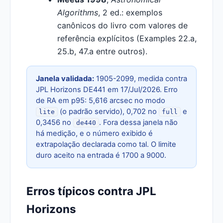
Algorithms
, 2 ed.: exemplos
canônicos do livro com valores de
referência explícitos (Examples 22.a,
25.b, 47.a entre outros).
Janela validada:
1905-2099, medida contra
JPL Horizons DE441 em 17/Jul/2026. Erro
de RA em p95: 5,616 arcsec no modo
(o padrão servido), 0,702 no
e
lite
full
0,3456 no
. Fora dessa janela não
de440
há medição, e o número exibido é
extrapolação declarada como tal. O limite
duro aceito na entrada é 1700 a 9000.
Erros típicos contra JPL
Horizons