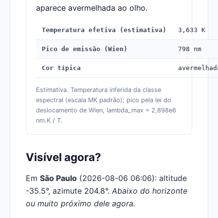
aparece avermelhada ao olho.
Temperatura efetiva (estimativa)
3,633 K
Pico de emissão (Wien)
798 nm
Cor típica
avermelhad
Estimativa. Temperatura inferida da classe
espectral (escala MK padrão); pico pela lei do
deslocamento de Wien, lambda_max = 2,898e6
nm.K / T.
Visível agora?
Em
São Paulo
(2026-08-06 06:06): altitude
-35.5°, azimute 204.8°.
Abaixo do horizonte
ou muito próximo dele agora.