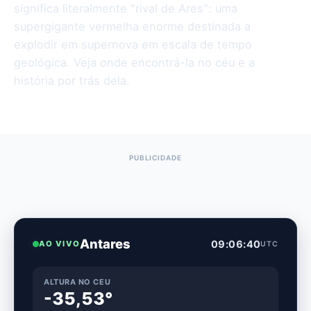
significa literalmente "rival de Ares": uma
supergigante vermelha enorme destinada a
explodir em supernova em escala de tempo
geológica. Veja onde encontrá-la no céu e a
história por trás dela.
Antares
09:06:41
AO VIVO
UTC
ALTURA NO CEU
-35,53°