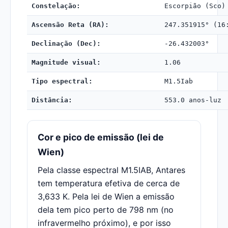
Constelação:
Escorpião (Sco)
Ascensão Reta (RA):
247.351915° (16
Declinação (Dec):
-26.432003°
Magnitude visual:
1.06
Tipo espectral:
M1.5Iab
Distância:
553.0 anos-luz
Cor e pico de emissão (lei de
Wien)
Pela classe espectral M1.5IAB, Antares
tem temperatura efetiva de cerca de
3,633 K. Pela lei de Wien a emissão
dela tem pico perto de 798 nm (no
infravermelho próximo), e por isso