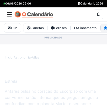
06/08/2026 09:06
Calendário 2026
Hub
Planetas
Eclipses
Alinhamento
Início
›
Astronomia
›
Atlas
›
Antares
Antares
Estrela
Antares pulsa no coração do Escorpião com uma
cor vermelha tão intensa que os gregos antigos a
confundiam com o planeta Marte, e seu nome