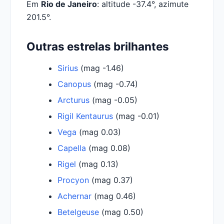
Em
Rio de Janeiro
: altitude -37.4°, azimute
201.5°.
Outras estrelas brilhantes
Sirius
(mag -1.46)
Canopus
(mag -0.74)
Arcturus
(mag -0.05)
Rigil Kentaurus
(mag -0.01)
Vega
(mag 0.03)
Capella
(mag 0.08)
Rigel
(mag 0.13)
Procyon
(mag 0.37)
Achernar
(mag 0.46)
Betelgeuse
(mag 0.50)