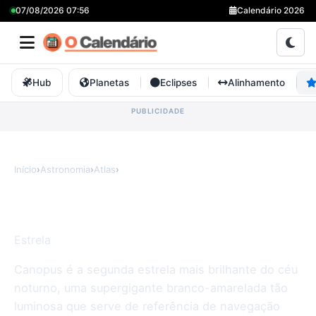
07/08/2026 07:56
Calendário 2026
Hub
Planetas
Eclipses
Alinhamento
Início
›
Astronomia
›
Atlas
›
Canopus
Canopus
Estrela
Canopus é a segunda estrela mais brilhante do céu
noturno, uma supergigante branco-amarelada tão
luminosa que serve de referência de navegação