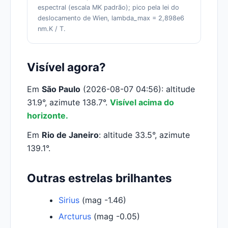
espectral (escala MK padrão); pico pela lei do
deslocamento de Wien, lambda_max = 2,898e6
nm.K / T.
Visível agora?
Em
São Paulo
(2026-08-07 04:56): altitude
31.9°, azimute 138.7°.
Visível acima do
horizonte.
Em
Rio de Janeiro
: altitude 33.5°, azimute
139.1°.
Outras estrelas brilhantes
Sirius
(mag -1.46)
Arcturus
(mag -0.05)