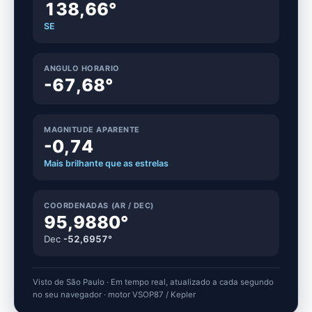
138,66°
SE
ANGULO HORARIO
-67,68°
MAGNITUDE APARENTE
-0,74
Mais brilhante que as estrelas
COORDENADAS (AR / DEC)
95,9880°
Dec
-52,6957°
Visto de São Paulo · Em tempo real, atualizado a cada segundo
no seu navegador · motor VSOP87 / Kepler