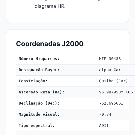
diagrama HR.
Coordenadas J2000
Número Hipparcos:
HIP 30438
Designação Bayer:
alpha Car
Constelação:
Quilha (Car)
Ascensão Reta (RA):
95.987958° (06
Declinação (Dec):
-52.695661°
Magnitude visual:
-0.74
Tipo espectral:
A9II