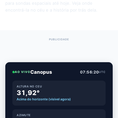
para sondas espaciais até hoje. Veja onde
encontrá-la no céu e a história por trás dela.
Canopus
07:56:21
AO VIVO
UTC
ALTURA NO CEU
31,93°
Acima do horizonte (visivel agora)
AZIMUTE