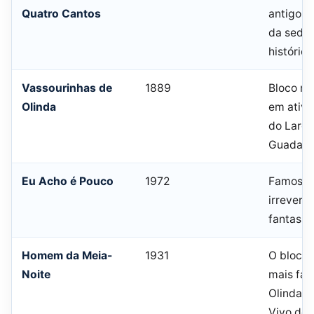
Quatro Cantos
antigos. 
da sede, 
histórico
Vassourinhas de
1889
Bloco ma
Olinda
em ativi
do Largo
Guadalu
Eu Acho é Pouco
1972
Famoso 
irreverê
fantasias
Homem da Meia-
1931
O bloco
Noite
mais fa
Olinda. 
Vivo de 