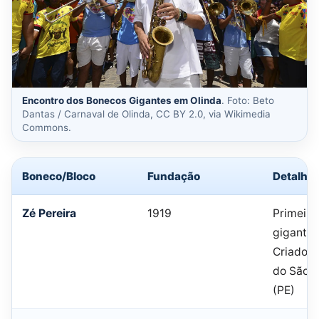
Encontro dos Bonecos Gigantes em Olinda
. Foto: Beto
Dantas / Carnaval de Olinda, CC BY 2.0, via Wikimedia
Commons.
Boneco/Bloco
Fundação
Detalhe
Zé Pereira
1919
Primeiro
gigante d
Criado 
do São F
(PE)