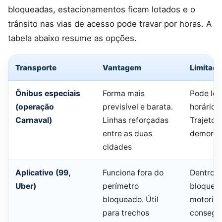
bloqueadas, estacionamentos ficam lotados e o
trânsito nas vias de acesso pode travar por horas. A
tabela abaixo resume as opções.
Transporte
Vantagem
Limitaçã
Ônibus especiais
Forma mais
Pode lot
(operação
previsível e barata.
horários
Carnaval)
Linhas reforçadas
Trajeto 
entre as duas
demora
cidades
Aplicativo (99,
Funciona fora do
Dentro d
Uber)
perímetro
bloquea
bloqueado. Útil
motorist
para trechos
consegue