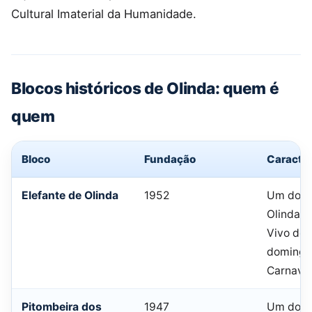
Cultural Imaterial da Humanidade.
Blocos históricos de Olinda: quem é
quem
Bloco
Fundação
Caracter
Elefante de Olinda
1952
Um dos 
Olinda. 
Vivo de 
domingo
Carnava
Pitombeira dos
1947
Um dos 