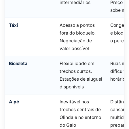
intermediários
Preço d
sobe mui
Táxi
Acesso a pontos
Congest
fora do bloqueio.
e bloque
Negociação de
o percur
valor possível
Bicicleta
Flexibilidade em
Ruas mui
trechos curtos.
dificult
Estações de aluguel
horários
disponíveis
A pé
Inevitável nos
Distânci
trechos centrais de
cansam. 
Olinda e no entorno
multidã
do Galo
preparo