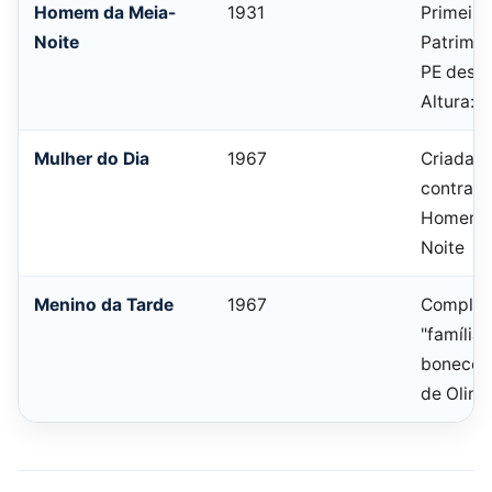
Homem da Meia-
1931
Primeiro
Noite
Patrimôn
PE desd
Altura: 
Mulher do Dia
1967
Criada 
contrapo
Homem d
Noite
Menino da Tarde
1967
Complet
"família"
bonecos 
de Olind