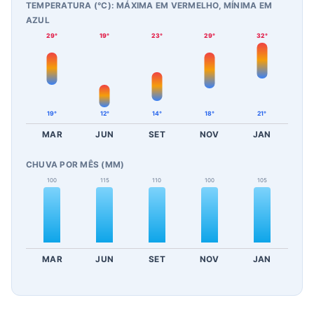
TEMPERATURA (°C): MÁXIMA EM VERMELHO, MÍNIMA EM
AZUL
29°
19°
23°
29°
32°
19°
12°
14°
18°
21°
MAR
JUN
SET
NOV
JAN
CHUVA POR MÊS (MM)
100
115
110
100
105
MAR
JUN
SET
NOV
JAN