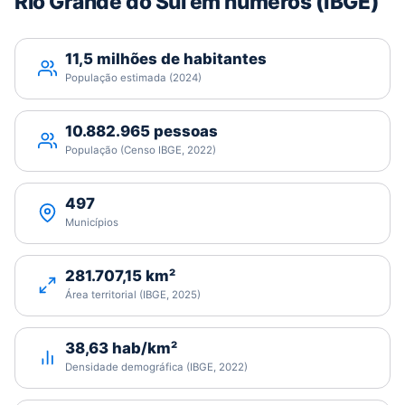
Rio Grande do Sul em números (IBGE)
11,5 milhões de habitantes
População estimada (2024)
10.882.965 pessoas
População (Censo IBGE, 2022)
497
Municípios
281.707,15 km²
Área territorial (IBGE, 2025)
38,63 hab/km²
Densidade demográfica (IBGE, 2022)