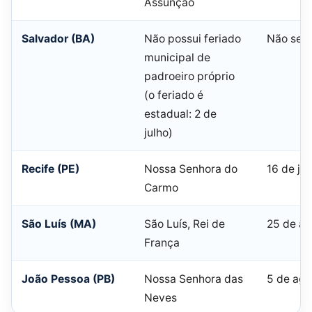
Assunção
Salvador (BA)
Não possui feriado
Não se a
municipal de
padroeiro próprio
(o feriado é
estadual: 2 de
julho)
Recife (PE)
Nossa Senhora do
16 de jul
Carmo
São Luís (MA)
São Luís, Rei de
25 de ag
França
João Pessoa (PB)
Nossa Senhora das
5 de ago
Neves