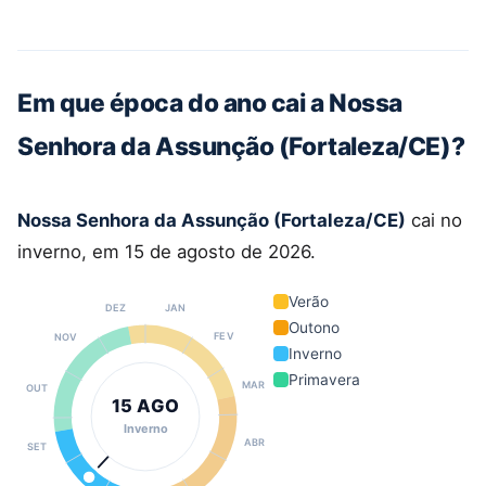
Em que época do ano cai a Nossa
Senhora da Assunção (Fortaleza/CE)?
Nossa Senhora da Assunção (Fortaleza/CE)
cai no
inverno, em 15 de agosto de 2026.
Verão
DEZ
JAN
Outono
FEV
NOV
Inverno
Primavera
MAR
OUT
15 AGO
Inverno
ABR
SET