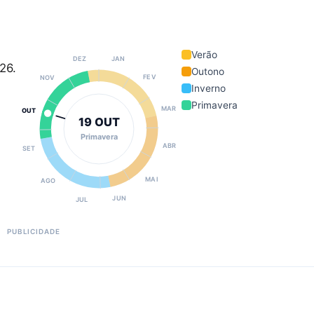
Verão
DEZ
JAN
26.
Outono
FEV
NOV
Inverno
Primavera
MAR
OUT
19 OUT
Primavera
ABR
SET
MAI
AGO
JUN
JUL