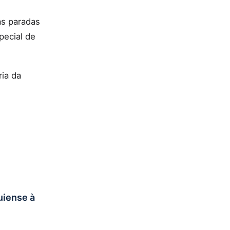
as paradas
pecial de
ria da
uiense à