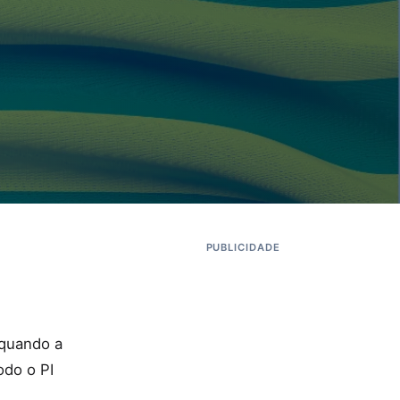
PUBLICIDADE
 quando a
odo o PI