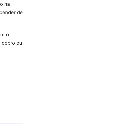
so na
epender de
am o
m dobro ou