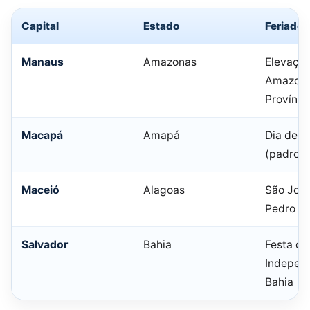
Capital
Estado
Feriado 
Manaus
Amazonas
Elevaçã
Amazona
Provínci
Macapá
Amapá
Dia de S
(padroei
Maceió
Alagoas
São João
Pedro (e
Salvador
Bahia
Festa da
Indepen
Bahia