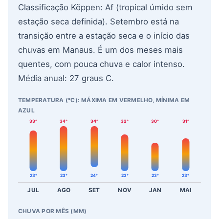
Classificação Köppen: Af (tropical úmido sem
estação seca definida). Setembro está na
transição entre a estação seca e o início das
chuvas em Manaus. É um dos meses mais
quentes, com pouca chuva e calor intenso.
Média anual: 27 graus C.
TEMPERATURA (°C): MÁXIMA EM VERMELHO, MÍNIMA EM
AZUL
33°
34°
34°
32°
30°
31°
23°
23°
24°
23°
23°
23°
JUL
AGO
SET
NOV
JAN
MAI
CHUVA POR MÊS (MM)