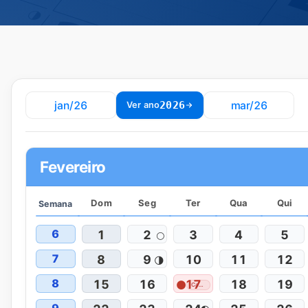
jan/26
2026
mar/26
Ver ano
Fevereiro
Dom
Seg
Ter
Qua
Qui
Semana
6
1
2
3
4
5
🌕
7
8
9
10
11
12
🌗
8
15
16
17
18
19
🌑
Carnaval (Ponto...