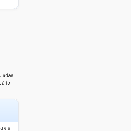
uladas
dário
u e a