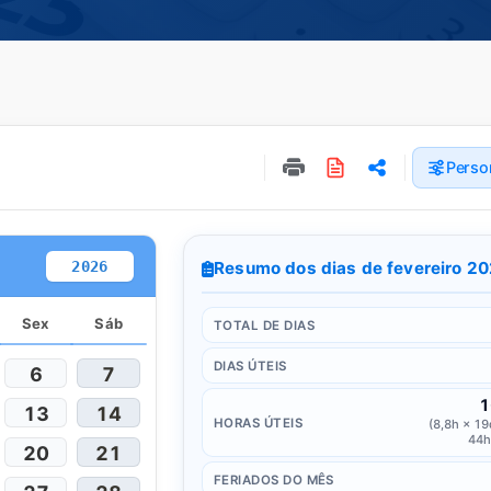
Perso
2026
Resumo dos dias de fevereiro 2
Sex
Sáb
TOTAL DE DIAS
DIAS ÚTEIS
6
7
1
13
14
HORAS ÚTEIS
(8,8h × 19
44h
20
21
FERIADOS DO MÊS