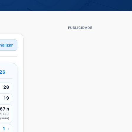
PUBLICIDADE
nalizar
026
28
19
67 h
d, CLT
/sem)
1
›