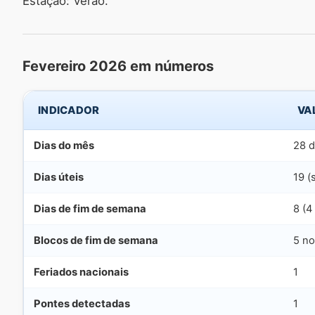
Estação: Verão.
Fevereiro 2026 em números
INDICADOR
VA
Dias do mês
28 d
Dias úteis
19 (
Dias de fim de semana
8 (4
Blocos de fim de semana
5 no
Feriados nacionais
1
Pontes detectadas
1