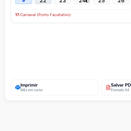
9
22
23
24
25
26
🌓
17:
Carnaval (Ponto Facultativo)
Imprimir
Salvar P
Mês em curso
Formato A4