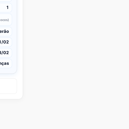
1
locos)
erão
1/02
8/02
nças