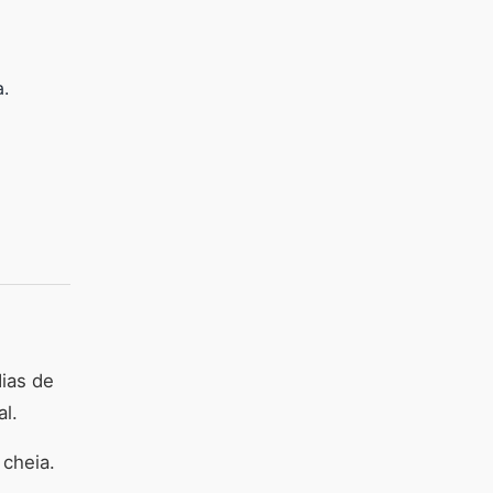
a.
ias de
l.
 cheia.