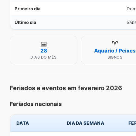
Primeiro dia
Domi
Último dia
Sába
📅
♈
28
Aquário / Peixes
DIAS DO MÊS
SIGNOS
Feriados e eventos em fevereiro 2026
Feriados nacionais
DATA
DIA DA SEMANA
FE