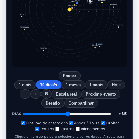
Venus
Mercurio
Netuno
1
2
5
10
30
60 UA
Orco
Gonggong
Makemake
Quaoar
Plutao
Haumea
Pausar
1 dia/s
10 dias/s
1 mes/s
1 ano/s
Hoje
−
+
↻
Escala real
Proximo evento
Desafio
Compartilhar
+96
DIAS
Cinturao de asteroides
Anoes / TNOs
Orbitas
Rotulos
Rastros
Alinhamentos
Clique em um corpo para selecionar e ver os dados. Arraste para