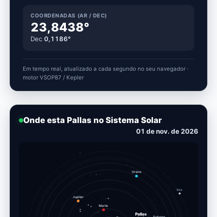
COORDENADAS (AR / DEC)
23,8438°
Dec
0,1186°
Em tempo real, atualizado a cada segundo no seu navegador ·
motor VSOP87 / Kepler
Onde esta Pallas no Sistema Solar
13 de nov. de 2026
Urano
Eris
Jupiter
Marte
Pallas
Terra
Saturno