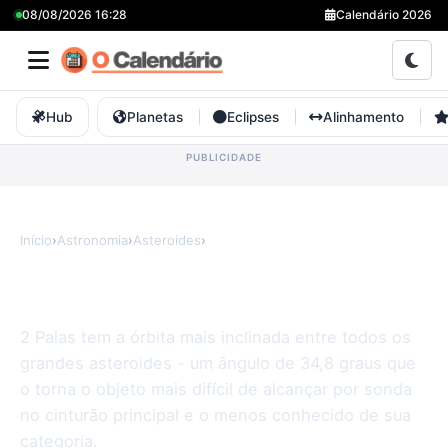
08/08/2026 16:28
Calendário 2026
Hub
Planetas
Eclipses
Alinhamento
Início
›
Astronomia
›
Asteroides
›
Pallas
Pallas
2 Palas tem a órbita mais inclinada entre todos os
grandes asteroides - um ângulo de 34,8 graus que
o torna o objeto mais difícil de alcançar por sonda
no cinturão principal e o menos conhecido de sua
categoria.