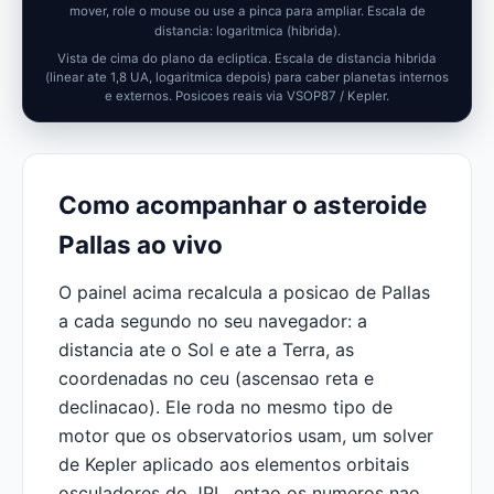
mover, role o mouse ou use a pinca para ampliar.
Escala de
distancia: logaritmica (hibrida).
Vista de cima do plano da ecliptica. Escala de distancia hibrida
(linear ate 1,8 UA, logaritmica depois) para caber planetas internos
e externos. Posicoes reais via VSOP87 / Kepler.
Como acompanhar o asteroide
Pallas ao vivo
O painel acima recalcula a posicao de Pallas
a cada segundo no seu navegador: a
distancia ate o Sol e ate a Terra, as
coordenadas no ceu (ascensao reta e
declinacao). Ele roda no mesmo tipo de
motor que os observatorios usam, um solver
de Kepler aplicado aos elementos orbitais
osculadores do JPL, entao os numeros nao