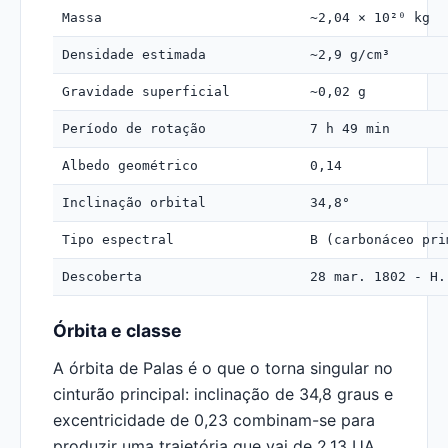
Massa
~2,04 × 10²⁰ kg
Densidade estimada
~2,9 g/cm³
Gravidade superficial
~0,02 g
Período de rotação
7 h 49 min
Albedo geométrico
0,14
Inclinação orbital
34,8°
Tipo espectral
B (carbonáceo pri
Descoberta
28 mar. 1802 - H.
Órbita e classe
A órbita de Palas é o que o torna singular no
cinturão principal: inclinação de 34,8 graus e
excentricidade de 0,23 combinam-se para
produzir uma trajetória que vai de 2,13 UA