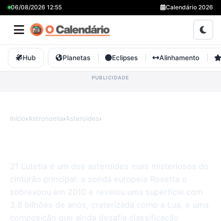
06/08/2026 12:55
Calendário 2026
Hub
Planetas
Eclipses
Alinhamento
Início
›
Astronomia
›
Asteroides
›
Lutetia
Lutetia
21 Lutetia é um dos asteroides mais misteriosos do
cinturão principal: a sonda europeia Rosetta o
sobrevoou em 2010 e revelou uma superfície com
3,6 bilhões de anos, craterizada como a Lua, e uma
composição que ainda desafia classificação