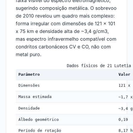
faixa visível do espectro eletromagnético,
sugerindo composição metálica. O sobrevoo
de 2010 revelou um quadro mais complexo:
forma irregular com dimensões de 121 x 101
x 75 km e densidade alta de ~3,4 g/cm3,
mas espectro infravermelho compatível com
condritos carbonáceos CV e CO, não com
metal puro.
Dados físicos de 21 Lutetia
Parâmetro
Valor
Dimensões
121 x 
Massa estimada
~1,7 x
Densidade
~3,4 g
Albedo geométrico
0,19
Período de rotação
8,17 h