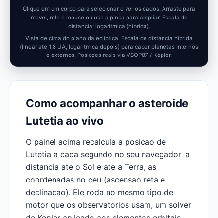
Clique em um corpo para selecionar e ver os dados. Arraste para
mover, role o mouse ou use a pinca para ampliar.
Escala de
distancia: logaritmica (hibrida).
Vista de cima do plano da ecliptica. Escala de distancia hibrida
(linear ate 1,8 UA, logaritmica depois) para caber planetas internos
e externos. Posicoes reais via VSOP87 / Kepler.
Como acompanhar o asteroide
Lutetia ao vivo
O painel acima recalcula a posicao de
Lutetia a cada segundo no seu navegador: a
distancia ate o Sol e ate a Terra, as
coordenadas no ceu (ascensao reta e
declinacao). Ele roda no mesmo tipo de
motor que os observatorios usam, um solver
de Kepler aplicado aos elementos orbitais