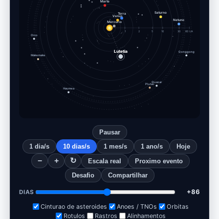
Marte
Terra
Saturno
Venus
Mercurio
Netuno
1
2
5
10
30
60 UA
Orco
Lutetia
Gonggong
Makemake
Quaoar
Plutao
Haumea
Pausar
1 dia/s
10 dias/s
1 mes/s
1 ano/s
Hoje
−
+
↻
Escala real
Proximo evento
Desafio
Compartilhar
+95
DIAS
Cinturao de asteroides
Anoes / TNOs
Orbitas
Rotulos
Rastros
Alinhamentos