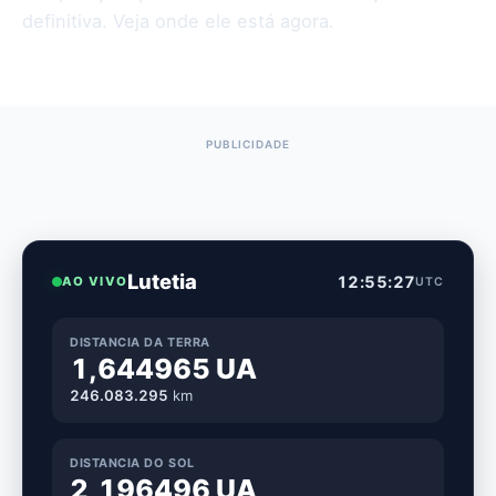
definitiva. Veja onde ele está agora.
Lutetia
12:55:28
AO VIVO
UTC
DISTANCIA DA TERRA
1,644965 UA
246.083.311
km
DISTANCIA DO SOL
2,196496 UA