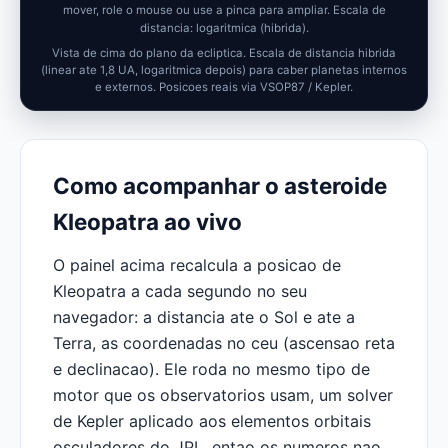
mover, role o mouse ou use a pinca para ampliar.
Escala de
distancia: logaritmica (hibrida).
Vista de cima do plano da ecliptica. Escala de distancia hibrida
(linear ate 1,8 UA, logaritmica depois) para caber planetas internos
e externos. Posicoes reais via VSOP87 / Kepler.
Como acompanhar o asteroide
Kleopatra ao vivo
O painel acima recalcula a posicao de
Kleopatra a cada segundo no seu
navegador: a distancia ate o Sol e ate a
Terra, as coordenadas no ceu (ascensao reta
e declinacao). Ele roda no mesmo tipo de
motor que os observatorios usam, um solver
de Kepler aplicado aos elementos orbitais
osculadores do JPL, entao os numeros nao