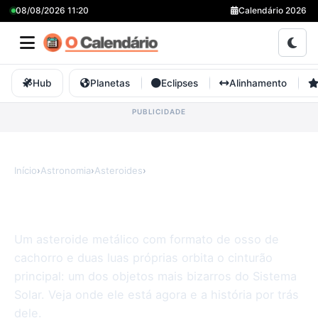
08/08/2026 11:20
Calendário 2026
Hub
Planetas
Eclipses
Alinhamento
Início
›
Astronomia
›
Asteroides
›
Kleopatra
Kleopatra
Um asteroide metálico com formato de osso de
cachorro e duas luas próprias orbita o cinturão
principal: um dos objetos mais bizarros do Sistema
Solar. Veja onde ele está agora e a história por trás
dele.