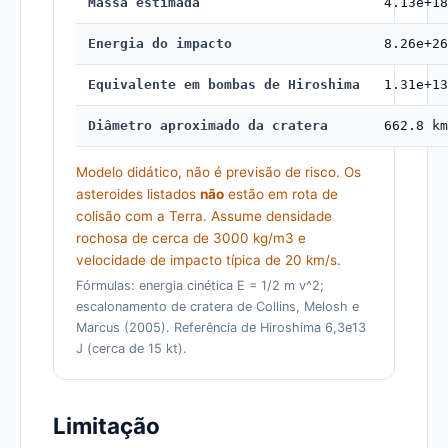
Massa estimada
4.13e+18
Energia do impacto
8.26e+26
Equivalente em bombas de Hiroshima
1.31e+13
Diâmetro aproximado da cratera
662.8 km
Modelo didático, não é previsão de risco. Os
asteroides listados
não
estão em rota de
colisão com a Terra. Assume densidade
rochosa de cerca de 3000 kg/m3 e
velocidade de impacto típica de 20 km/s.
Fórmulas: energia cinética E = 1/2 m v^2;
escalonamento de cratera de Collins, Melosh e
Marcus (2005). Referência de Hiroshima 6,3e13
J (cerca de 15 kt).
Limitação