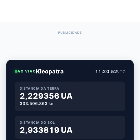
Kleopatra
11:20:53
AO VIVO
UTC
DISTANCIA DA TERRA
2,229356 UA
333.506.878
km
DISTANCIA DO SOL
2,933819 UA