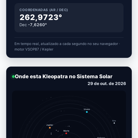
COORDENADAS (AR / DEC)
262,9723°
Dec
-7,6260°
Em tempo real, atualizado a cada segundo no seu navegador ·
motor VSOP87 / Kepler
Onde esta Kleopatra no Sistema Solar
08 de nov. de 2026
Urano
Eris
Jupiter
Marte
Terra
Saturno