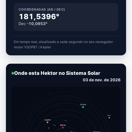
COORDENADAS (AR / DEC)
181,5396°
Dec
-10,0953°
Em tempo real, atualizado a cada segundo no seu navegador ·
motor VSOP87 / Kepler
Onde esta Hektor no Sistema Solar
12 de nov. de 2026
Urano
Eris
Jupiter
Marte
Terra
Saturno