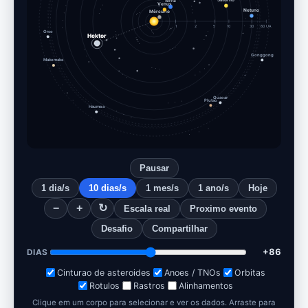
Venus
Mercurio
Netuno
1
2
5
10
30
60 UA
Orco
Hektor
Gonggong
Makemake
Quaoar
Plutao
Haumea
Pausar
1 dia/s
10 dias/s
1 mes/s
1 ano/s
Hoje
−
+
↻
Escala real
Proximo evento
Desafio
Compartilhar
+95
DIAS
Cinturao de asteroides
Anoes / TNOs
Orbitas
Rotulos
Rastros
Alinhamentos
Clique em um corpo para selecionar e ver os dados. Arraste para