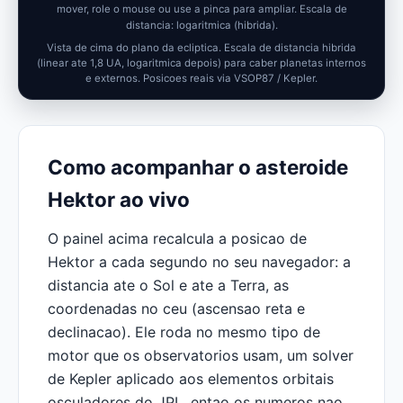
mover, role o mouse ou use a pinca para ampliar.
Escala de
distancia: logaritmica (hibrida).
Vista de cima do plano da ecliptica. Escala de distancia hibrida
(linear ate 1,8 UA, logaritmica depois) para caber planetas internos
e externos. Posicoes reais via VSOP87 / Kepler.
Como acompanhar o asteroide
Hektor ao vivo
O painel acima recalcula a posicao de
Hektor a cada segundo no seu navegador: a
distancia ate o Sol e ate a Terra, as
coordenadas no ceu (ascensao reta e
declinacao). Ele roda no mesmo tipo de
motor que os observatorios usam, um solver
de Kepler aplicado aos elementos orbitais
osculadores do JPL, entao os numeros nao