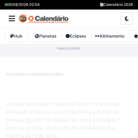
09/08/2026 02:04
Calendário 2026
Hub
Planetas
Eclipses
Alinhamento
Início
›
Astronomia
›
Asteroides
›
Hektor
Hektor
O maior asteroide troiano de Júpiter é um corpo
alongado e escuro que compartilha a órbita do
planeta gigante há bilhões de anos e ainda tem
uma lua própria. Veja onde ele está agora e a
história por trás dele.