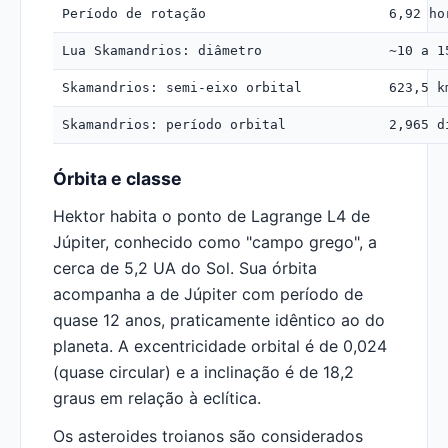
Período de rotação
6,92 ho
Lua Skamandrios: diâmetro
~10 a 1
Skamandrios: semi-eixo orbital
623,5 k
Skamandrios: período orbital
2,965 d
Órbita e classe
Hektor habita o ponto de Lagrange L4 de
Júpiter, conhecido como "campo grego", a
cerca de 5,2 UA do Sol. Sua órbita
acompanha a de Júpiter com período de
quase 12 anos, praticamente idêntico ao do
planeta. A excentricidade orbital é de 0,024
(quase circular) e a inclinação é de 18,2
graus em relação à eclítica.
Os asteroides troianos são considerados