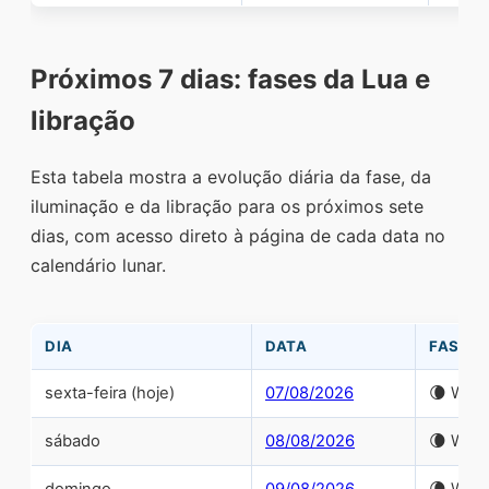
Próximos 7 dias: fases da Lua e
libração
Esta tabela mostra a evolução diária da fase, da
iluminação e da libração para os próximos sete
dias, com acesso direto à página de cada data no
calendário lunar.
DIA
DATA
FASE
sexta-feira (hoje)
07/08/2026
🌘 Wani
sábado
08/08/2026
🌘 Wani
domingo
09/08/2026
🌘 Wani