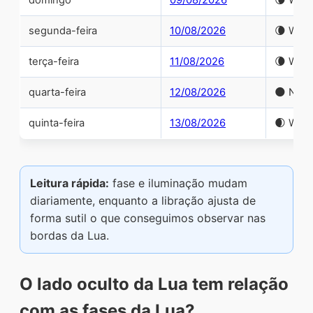
segunda-feira
10/08/2026
🌘 Wani
terça-feira
11/08/2026
🌘 Wani
quarta-feira
12/08/2026
🌑 New
quinta-feira
13/08/2026
🌒 Waxi
Leitura rápida:
fase e iluminação mudam
diariamente, enquanto a libração ajusta de
forma sutil o que conseguimos observar nas
bordas da Lua.
O lado oculto da Lua tem relação
com as fases da Lua?