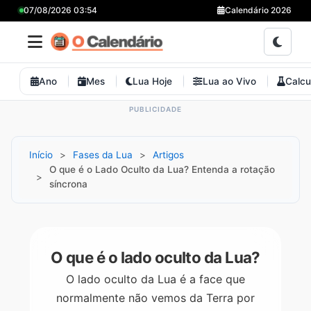
07/08/2026 03:54
Calendário 2026
Ano
Mes
Lua Hoje
Lua ao Vivo
Calcu
Início
Fases da Lua
Artigos
O que é o Lado Oculto da Lua? Entenda a rotação
síncrona
O que é o lado oculto da Lua?
O lado oculto da Lua é a face que
normalmente não vemos da Terra por