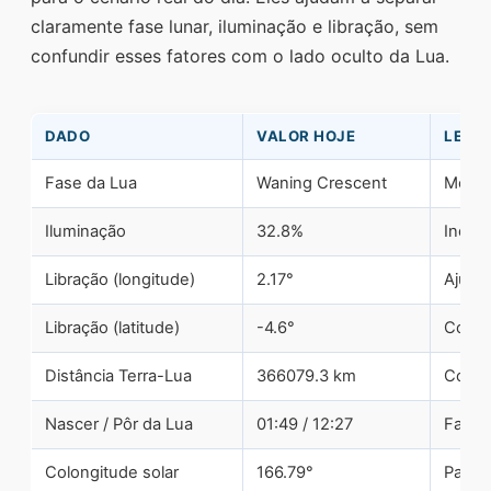
claramente fase lunar, iluminação e libração, sem
confundir esses fatores com o lado oculto da Lua.
DADO
VALOR HOJE
LEITU
Fase da Lua
Waning Crescent
Mostra
Iluminação
32.8%
Indica
Libração (longitude)
2.17°
Ajuda
Libração (latitude)
-4.6°
Compl
Distância Terra-Lua
366079.3 km
Conte
Nascer / Pôr da Lua
01:49 / 12:27
Facili
Colongitude solar
166.79°
Parâme