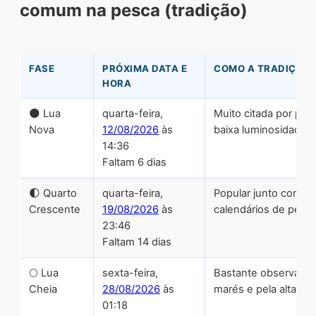
comum na pesca (tradição)
FASE
PRÓXIMA DATA E
COMO A TRADIÇÃO 
HORA
🌑 Lua
quarta-feira,
Muito citada por pes
Nova
12/08/2026
às
baixa luminosidade n
14:36
Faltam 6 dias
🌓 Quarto
quarta-feira,
Popular junto com a
Crescente
19/08/2026
às
calendários de pesca
23:46
Faltam 14 dias
🌕 Lua
sexta-feira,
Bastante observada p
Cheia
28/08/2026
às
marés e pela alta lu
01:18