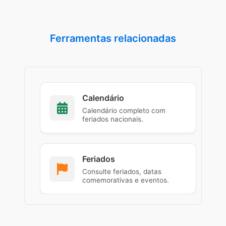
tempo e conhecimento do ponto.
evidente. Em rios e represas, outros
fatores como nível de água, pressão,
Ferramentas relacionadas
vento e temperatura podem ser mais
determinantes.
Calendário
Calendário completo com
feriados nacionais.
Feriados
Consulte feriados, datas
comemorativas e eventos.