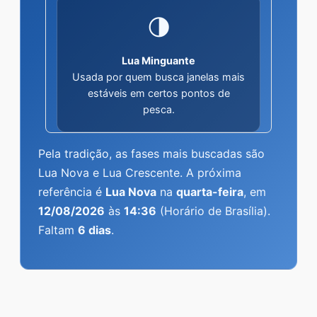
🌗
Lua Minguante
Usada por quem busca janelas mais
estáveis em certos pontos de
pesca.
Pela tradição, as fases mais buscadas são
Lua Nova e Lua Crescente. A próxima
referência é
Lua Nova
na
quarta-feira
, em
12/08/2026
às
14:36
(Horário de Brasília).
Faltam
6 dias
.