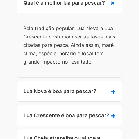
Qual é a melhor lua para pescar?
Pela tradição popular, Lua Nova e Lua
Crescente costumam ser as fases mais
citadas para pesca. Ainda assim, maré,
clima, espécie, horário e local têm
grande impacto no resultado.
Lua Nova é boa para pescar?
Muitos pescadores consideram a Lua
Lua Crescente é boa para pescar?
Nova uma boa referência,
principalmente em contextos de pesca
Sim, ela aparece com frequência em
noturna, por causa da menor
Lua Cheia atrapalha ou ajuda a