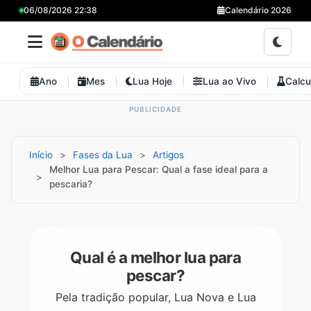
06/08/2026 22:38
Calendário 2026
Ano
Mes
Lua Hoje
Lua ao Vivo
Calcu
Início
Fases da Lua
Artigos
Melhor Lua para Pescar: Qual a fase ideal para a
pescaria?
Qual é a melhor lua para
pescar?
Pela tradição popular, Lua Nova e Lua