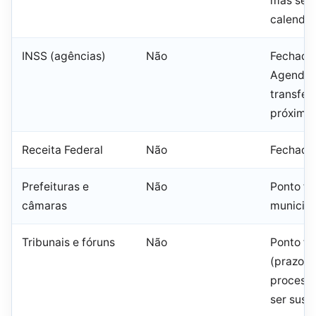
mas seg
calendár
INSS (agências)
Não
Fechada
Agendam
transfer
próximo d
Receita Federal
Não
Fechada
Prefeituras e
Não
Ponto fa
câmaras
municipa
Tribunais e fóruns
Não
Ponto fa
(prazos
process
ser susp