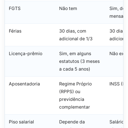
FGTS
Não tem
Sim, dep
mensal 
Férias
30 dias, com
30 dias,
adicional de 1/3
adiciona
Licença-prêmio
Sim, em alguns
Não exis
estatutos (3 meses
a cada 5 anos)
Aposentadoria
Regime Próprio
INSS (R
(RPPS) ou
previdência
complementar
Piso salarial
Depende da
Salário 