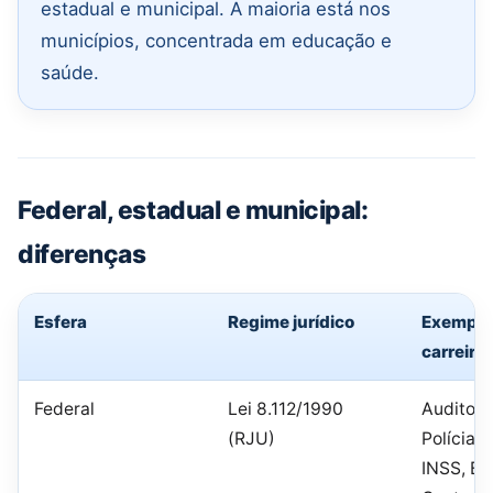
estadual e municipal. A maioria está nos
municípios, concentrada em educação e
saúde.
Federal, estadual e municipal:
diferenças
Esfera
Regime jurídico
Exemplo
carreira
Federal
Lei 8.112/1990
Auditor 
(RJU)
Polícia F
INSS, B