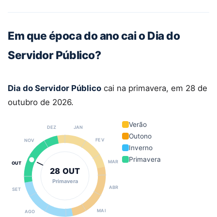
Em que época do ano cai o Dia do
Servidor Público?
Dia do Servidor Público
cai na primavera, em 28 de
outubro de 2026.
Verão
DEZ
JAN
Outono
FEV
NOV
Inverno
Primavera
MAR
OUT
28 OUT
Primavera
ABR
SET
MAI
AGO