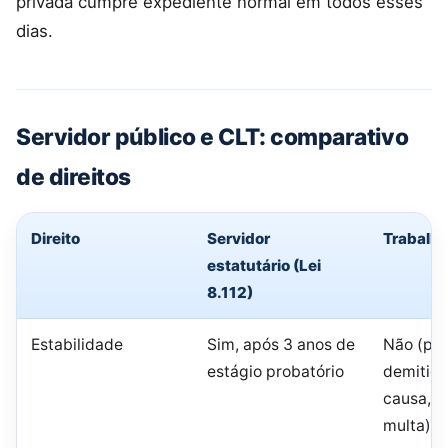
privada cumpre expediente normal em todos esses
dias.
Servidor público e CLT: comparativo
de direitos
Direito
Servidor
Trabalh
estatutário (Lei
8.112)
Estabilidade
Sim, após 3 anos de
Não (pod
estágio probatório
demitido
causa, 
multa)