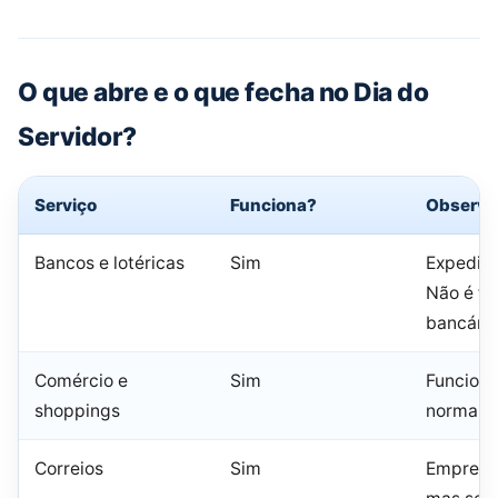
O que abre e o que fecha no Dia do
Servidor?
Serviço
Funciona?
Observa
Bancos e lotéricas
Sim
Expedien
Não é fe
bancário
Comércio e
Sim
Funcion
shoppings
normalm
Correios
Sim
Empresa 