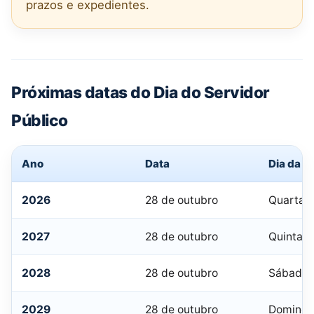
prazos e expedientes.
Próximas datas do Dia do Servidor
Público
Ano
Data
Dia da 
2026
28 de outubro
Quarta-f
2027
28 de outubro
Quinta-f
2028
28 de outubro
Sábado
2029
28 de outubro
Doming