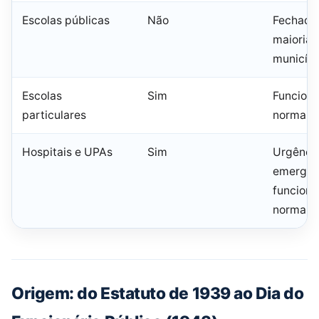
Escolas públicas
Não
Fechada
maioria 
municípi
Escolas
Sim
Funcion
particulares
normalm
Hospitais e UPAs
Sim
Urgência
emergên
funcion
normalm
Origem: do Estatuto de 1939 ao Dia do