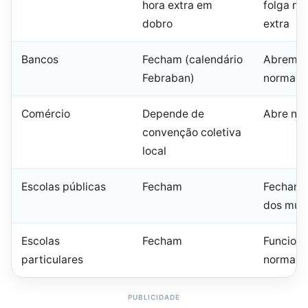
hora extra em
folga ne
dobro
extra
Bancos
Fecham (calendário
Abrem
Febraban)
normalm
Comércio
Depende de
Abre no
convenção coletiva
local
Escolas públicas
Fecham
Fecham 
dos muni
Escolas
Fecham
Funcion
particulares
normalm