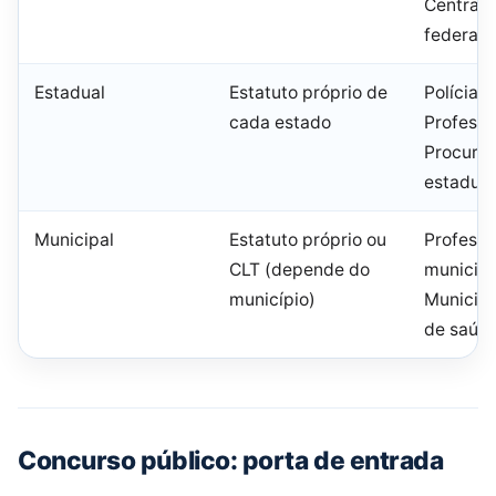
Central,
federal
Estadual
Estatuto próprio de
Polícia Mi
cada estado
Professo
Procurad
estadual
Municipal
Estatuto próprio ou
Professo
CLT (depende do
municipa
município)
Municipa
de saúde
Concurso público: porta de entrada