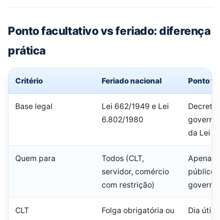
Ponto facultativo vs feriado: diferença
prática
Critério
Feriado nacional
Ponto fa
Base legal
Lei 662/1949 e Lei
Decreto 
6.802/1980
governo 
da Lei 8.
Quem para
Todos (CLT,
Apenas s
servidor, comércio
públicos
com restrição)
governo
CLT
Folga obrigatória ou
Dia útil