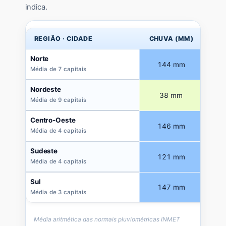
indica.
REGIÃO · CIDADE
CHUVA (MM)
TE
Norte
144 mm
C
Média de 7 capitais
Nordeste
38 mm
Pouc
Média de 9 capitais
Centro-Oeste
146 mm
C
Média de 4 capitais
Sudeste
121 mm
C
Média de 4 capitais
Sul
147 mm
C
Média de 3 capitais
Média aritmética das normais pluviométricas INMET