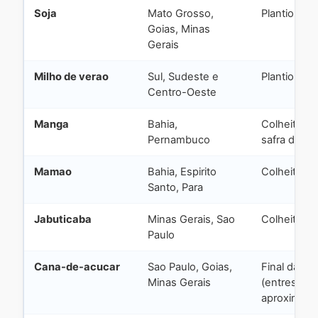
Soja
Mato Grosso,
Plantio (ple
Goias, Minas
Gerais
Milho de verao
Sul, Sudeste e
Plantio (ple
Centro-Oeste
Manga
Bahia,
Colheita (in
Pernambuco
safra do No
Mamao
Bahia, Espirito
Colheita
Santo, Para
Jabuticaba
Minas Gerais, Sao
Colheita
Paulo
Cana-de-acucar
Sao Paulo, Goias,
Final da col
Minas Gerais
(entressafr
aproxima)