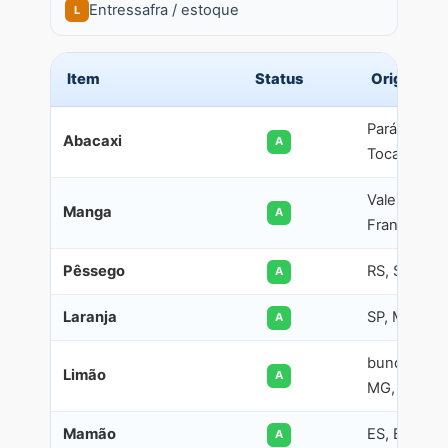
Entressafra / estoque
L
Item
Status
Origem
Pará, Paraíb
Abacaxi
A
Tocantins
Vale do São
Manga
A
Francisco (
Pêssego
RS, SP, MG
A
Laranja
SP, MG, PR
A
bundesweit
Limão
A
MG, BA)
Mamão
ES, BA, RN
A