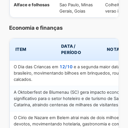
Alface e folhosas
Sao Paulo, Minas
Colheita (s
Gerais, Goias
verao inicia
Economia e finanças
DATA /
ITEM
NOTA
PERÍODO
O Dia das Criancas em
12/10
e a segunda maior data do 
brasileiro, movimentando bilhoes em brinquedos, roupas 
calcados.
A Oktoberfest de Blumenau (SC) gera impacto economic
significativo para o setor hoteleiro e de turismo de Santa
Catarina, atraindo centenas de milhares de visitantes.
O Cirio de Nazare em Belem atrai mais de dois milhoes de
devotos, movimentando hotelaria, gastronomia e comercio