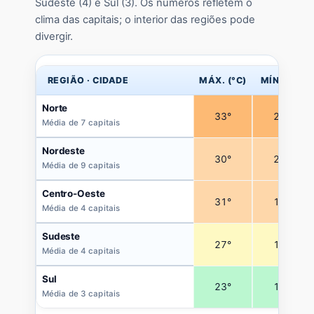
Sudeste (4) e Sul (3). Os números refletem o
clima das capitais; o interior das regiões pode
divergir.
REGIÃO · CIDADE
MÁX. (°C)
MÍN. (°C)
Norte
33°
23°
Média de 7 capitais
Nordeste
30°
23°
Média de 9 capitais
Centro-Oeste
31°
19°
Média de 4 capitais
Sudeste
27°
18°
Média de 4 capitais
Sul
23°
15°
Média de 3 capitais