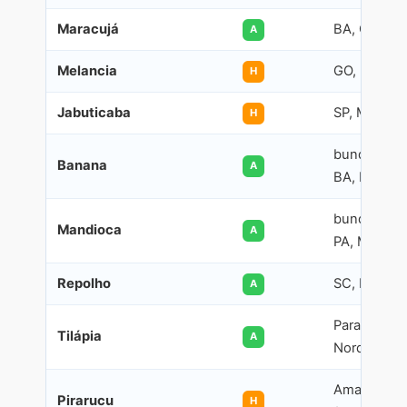
Maracujá
BA, CE, ES
A
Melancia
GO, RS, BA
H
Jabuticaba
SP, MG
H
bundesweit
Banana
A
BA, MG)
bundesweit
Mandioca
A
PA, MA)
Repolho
SC, PR, MG
A
Paraná, São
Tilápia
A
Nordeste
Amazonas
Pirarucu
H