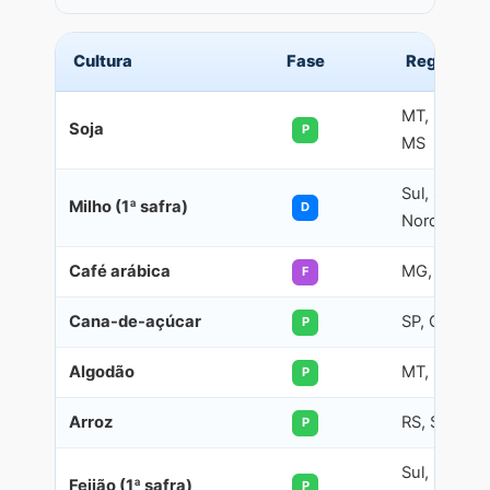
Cultura
Fase
Regiões
MT, PR, RS,
Soja
P
MS
Sul, Sudest
Milho (1ª safra)
D
Nordeste
Café arábica
MG, SP, ES,
F
Cana-de-açúcar
SP, GO, MG
P
Algodão
MT, BA, MS
P
Arroz
RS, SC, TO
P
Sul, Sudest
Feijão (1ª safra)
P