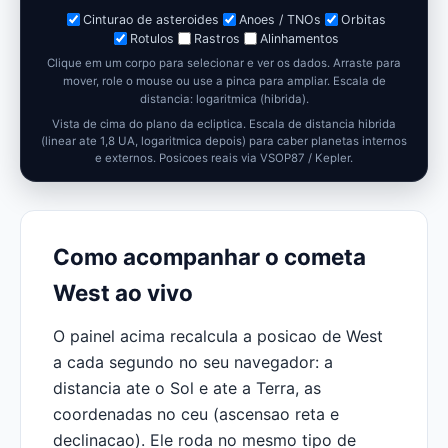
Cinturao de asteroides
Anoes / TNOs
Orbitas
Rotulos
Rastros
Alinhamentos
Clique em um corpo para selecionar e ver os dados. Arraste para
mover, role o mouse ou use a pinca para ampliar.
Escala de
distancia: logaritmica (hibrida).
Vista de cima do plano da ecliptica. Escala de distancia hibrida
(linear ate 1,8 UA, logaritmica depois) para caber planetas internos
e externos. Posicoes reais via VSOP87 / Kepler.
Como acompanhar o cometa
West ao vivo
O painel acima recalcula a posicao de West
a cada segundo no seu navegador: a
distancia ate o Sol e ate a Terra, as
coordenadas no ceu (ascensao reta e
declinacao). Ele roda no mesmo tipo de