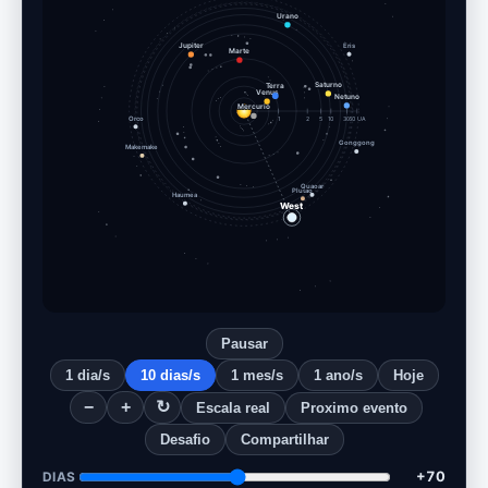
Urano
Eris
Jupiter
Marte
Terra
Saturno
Venus
Netuno
Mercurio
Orco
1
2
5
10
30
60 UA
Gonggong
Makemake
Quaoar
Plutao
Haumea
West
Pausar
1 dia/s
10 dias/s
1 mes/s
1 ano/s
Hoje
−
+
↻
Escala real
Proximo evento
Desafio
Compartilhar
+80
DIAS