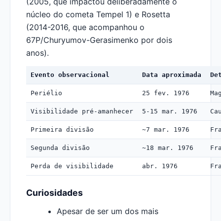
(2005, que impactou deliberadamente o
núcleo do cometa Tempel 1) e Rosetta
(2014-2016, que acompanhou o
67P/Churyumov-Gerasimenko por dois
anos).
Evento observacional
Data aproximada
De
Periélio
25 fev. 1976
Ma
Visibilidade pré-amanhecer
5-15 mar. 1976
Ca
Primeira divisão
~7 mar. 1976
Fr
Segunda divisão
~18 mar. 1976
Fr
Perda de visibilidade
abr. 1976
Fr
Curiosidades
Apesar de ser um dos mais