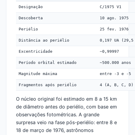
Designação
C/1975 V1
Descoberta
10 ago. 1975
Periélio
25 fev. 1976
Distância ao periélio
0,197 UA (29,5
Excentricidade
~0,99997
Período orbital estimado
~500.000 anos
Magnitude máxima
entre -3 e -5
Fragmentos após periélio
4 (A, B, C, D)
O núcleo original foi estimado em 8 a 15 km
de diâmetro antes do periélio, com base em
observações fotométricas. A grande
surpresa veio na fase pós-periélio: entre 8 e
18 de março de 1976, astrônomos