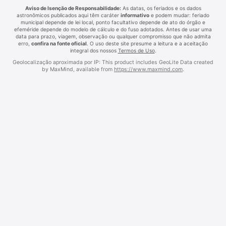
Aviso de Isenção de Responsabilidade:
As datas, os feriados e os dados
astronômicos publicados aqui têm caráter
informativo
e podem mudar: feriado
municipal depende de lei local, ponto facultativo depende de ato do órgão e
efeméride depende do modelo de cálculo e do fuso adotados. Antes de usar uma
data para prazo, viagem, observação ou qualquer compromisso que não admita
erro,
confira na fonte oficial
. O uso deste site presume a leitura e a aceitação
integral dos nossos
Termos de Uso
.
Geolocalização aproximada por IP: This product includes GeoLite Data created
by MaxMind, available from
https://www.maxmind.com
.