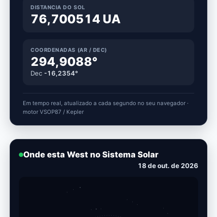
DISTANCIA DO SOL
76,700514 UA
COORDENADAS (AR / DEC)
294,9088°
Dec
-16,2354°
Em tempo real, atualizado a cada segundo no seu navegador ·
motor VSOP87 / Kepler
Onde esta West no Sistema Solar
28 de out. de 2026