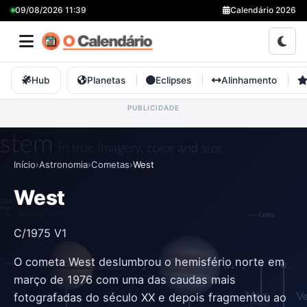
09/08/2026 11:39
Calendário 2026
Hub
Planetas
Eclipses
Alinhamento
Início
›
Astronomia
›
Cometas
›
West
West
C/1975 V1
O cometa West deslumbrou o hemisfério norte em
março de 1976 com uma das caudas mais
fotografadas do século XX e depois fragmentou ao