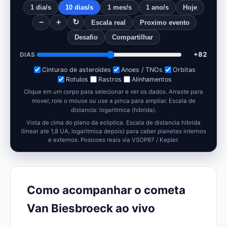
1 dia/s
10 dias/s
1 mes/s
1 ano/s
Hoje
−
+
↻
Escala real
Proximo evento
Desafio
Compartilhar
+91
DIAS
Cinturao de asteroides
Anoes / TNOs
Orbitas
Rotulos
Rastros
Alinhamentos
Clique em um corpo para selecionar e ver os dados. Arraste para
mover, role o mouse ou use a pinca para ampliar.
Escala de
distancia: logaritmica (hibrida).
Vista de cima do plano da ecliptica. Escala de distancia hibrida
(linear ate 1,8 UA, logaritmica depois) para caber planetas internos
e externos. Posicoes reais via VSOP87 / Kepler.
Como acompanhar o cometa
Van Biesbroeck ao vivo