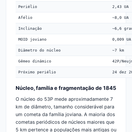
Periélio
2,43 UA
Afélio
~8,0 UA
Inclinação
~6,6 gra
MOID joviano
0,009 UA
Diâmetro do núcleo
~7 km
Gêmeo dinâmico
42P/Neuj
Próximo periélio
24 dez 2
Núcleo, família e fragmentação de 1845
O núcleo do 53P mede aproximadamente 7
km de diâmetro, tamanho considerável para
um cometa da família joviana. A maioria dos
cometas periódicos de núcleos maiores que
5 km pertence a populações mais antigas ou