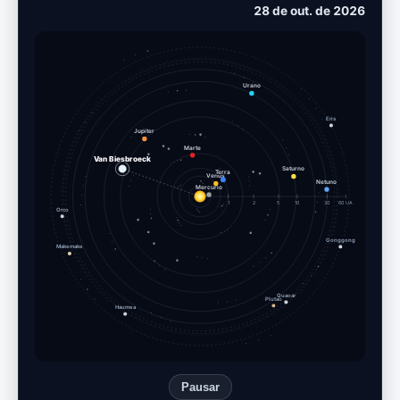
06 de nov. de 2026
Urano
Eris
Jupiter
Marte
Van Biesbroeck
Saturno
Terra
Venus
Netuno
Mercurio
1
2
5
10
30
60 UA
Orco
Gonggong
Makemake
Quaoar
Plutao
Haumea
Pausar