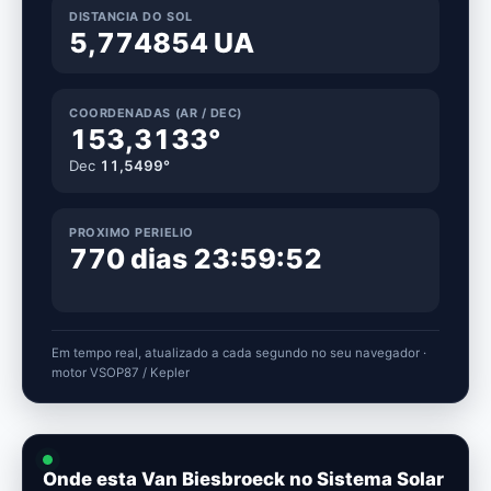
DISTANCIA DO SOL
5,774854 UA
COORDENADAS (AR / DEC)
153,3133°
Dec
11,5499°
PROXIMO PERIELIO
770 dias 23:59:51
Em tempo real, atualizado a cada segundo no seu navegador ·
motor VSOP87 / Kepler
Onde esta Van Biesbroeck no Sistema Solar