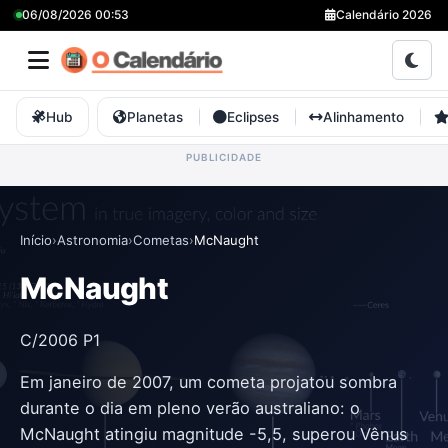
06/08/2026 00:53
Calendário 2026
Hub
Planetas
Eclipses
Alinhamento
Início
›
Astronomia
›
Cometas
›
McNaught
McNaught
C/2006 P1
Em janeiro de 2007, um cometa projatou sombra
durante o dia em pleno verão australiano: o
McNaught atingiu magnitude -5,5, superou Vênus