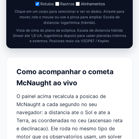
Rotulos
Rastros
Alinhamentos
Clique em um corpo para selecionar e ver os dados. Arraste para
mover, role o mouse ou use a pinca para ampliar.
Escala de
distancia: logaritmica (hibrida).
Vista de cima do plano da ecliptica. Escala de distancia hibrida
(linear ate 1,8 UA, logaritmica depois) para caber planetas internos
e externos. Posicoes reais via VSOP87 / Kepler.
Como acompanhar o cometa
McNaught ao vivo
O painel acima recalcula a posicao de
McNaught a cada segundo no seu
navegador: a distancia ate o Sol e ate a
Terra, as coordenadas no ceu (ascensao reta
e declinacao). Ele roda no mesmo tipo de
motor que os observatorios usam, um solver