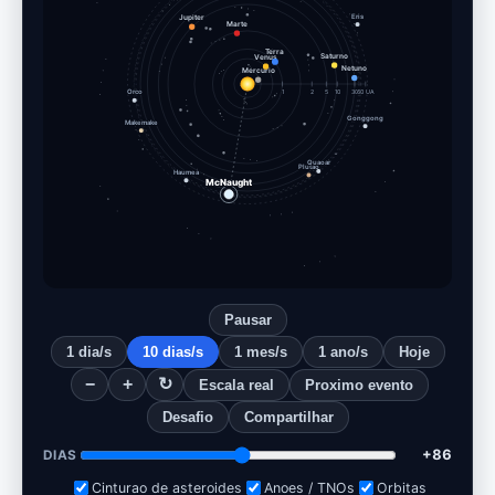
Eris
Jupiter
Marte
Terra
Venus
Saturno
Mercurio
Netuno
Orco
1
2
5
10
30
60 UA
Gonggong
Makemake
Quaoar
Plutao
Haumea
McNaught
Pausar
1 dia/s
10 dias/s
1 mes/s
1 ano/s
Hoje
−
+
↻
Escala real
Proximo evento
Desafio
Compartilhar
+96
DIAS
Cinturao de asteroides
Anoes / TNOs
Orbitas