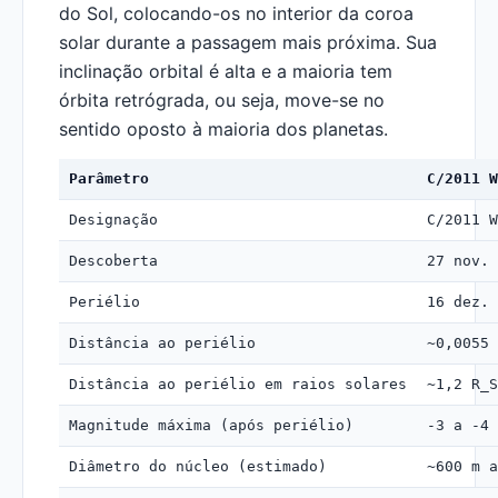
do Sol, colocando-os no interior da coroa
solar durante a passagem mais próxima. Sua
inclinação orbital é alta e a maioria tem
órbita retrógrada, ou seja, move-se no
sentido oposto à maioria dos planetas.
Parâmetro
C/2011 W
Designação
C/2011 W
Descoberta
27 nov. 
Periélio
16 dez. 
Distância ao periélio
~0,0055 
Distância ao periélio em raios solares
~1,2 R_S
Magnitude máxima (após periélio)
-3 a -4
Diâmetro do núcleo (estimado)
~600 m a