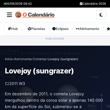
06/08/2026 08:42
Calendário 2026
Hub
Planetas
Eclipses
Alinhamento
Início
›
Astronomia
›
Cometas
›
Lovejoy (sungrazer)
Lovejoy (sungrazer)
C/2011 W3
Em dezembro de 2011, o cometa Lovejoy
mergulhou dentro da coroa solar a apenas 140.000
km da superfície do Sol, submeteu-se a