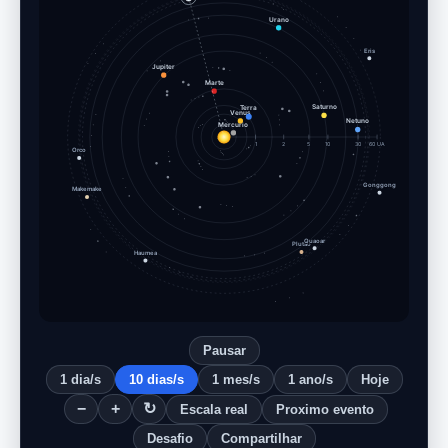
Urano
Eris
Jupiter
Marte
Terra
Saturno
Venus
Mercurio
Netuno
1
2
5
10
30
60 UA
Orco
Gonggong
Makemake
Quaoar
Plutao
Haumea
Pausar
1 dia/s
10 dias/s
1 mes/s
1 ano/s
Hoje
−
+
↻
Escala real
Proximo evento
Desafio
Compartilhar