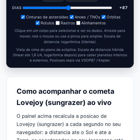
+97
DIAS
Cinturao de asteroides
Anoes / TNOs
Orbitas
Rotulos
Rastros
Alinhamentos
Clique em um corpo para selecionar e ver os dados. Arraste para
mover, role o mouse ou use a pinca para ampliar.
Escala de
distancia: logaritmica (hibrida).
Vista de cima do plano da ecliptica. Escala de distancia hibrida
(linear ate 1,8 UA, logaritmica depois) para caber planetas internos
e externos. Posicoes reais via VSOP87 / Kepler.
Como acompanhar o cometa
Lovejoy (sungrazer) ao vivo
O painel acima recalcula a posicao de
Lovejoy (sungrazer) a cada segundo no seu
navegador: a distancia ate o Sol e ate a