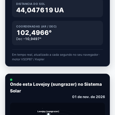
DISTANCIA DO SOL
44,047619 UA
COORDENADAS (AR / DEC)
102,4966°
Dec
-10,9497°
Em tempo real, atualizado a cada segundo no seu navegador ·
motor VSOP87 / Kepler
Onde esta Lovejoy (sungrazer) no Sistema
Solar
11 de nov. de 2026
Lovejoy (sungrazer)