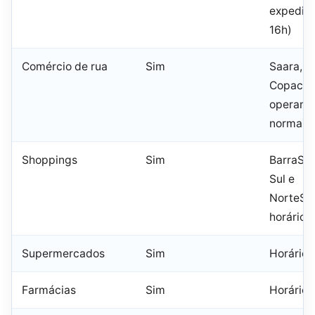
expedien
16h)
Comércio de rua
Sim
Saara, C
Copaca
operam
normalm
Shoppings
Sim
BarraSho
Sul e
NorteSh
horário 
Supermercados
Sim
Horários
Farmácias
Sim
Horários