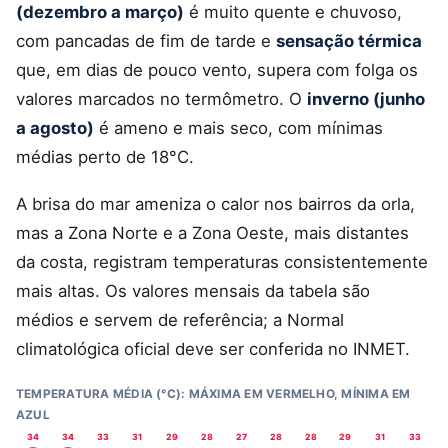
(dezembro a março)
é muito quente e chuvoso,
com pancadas de fim de tarde e
sensação térmica
que, em dias de pouco vento, supera com folga os
valores marcados no termômetro. O
inverno (junho
a agosto)
é ameno e mais seco, com mínimas
médias perto de 18°C.
A brisa do mar ameniza o calor nos bairros da orla,
mas a Zona Norte e a Zona Oeste, mais distantes
da costa, registram temperaturas consistentemente
mais altas. Os valores mensais da tabela são
médios e servem de referência; a Normal
climatológica oficial deve ser conferida no INMET.
TEMPERATURA MÉDIA (°C): MÁXIMA EM VERMELHO, MÍNIMA EM
AZUL
34
34
33
31
29
28
27
28
28
29
31
33