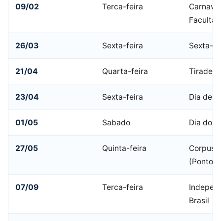
09/02
Terca-feira
Carnaval
Facultat
26/03
Sexta-feira
Sexta-fe
21/04
Quarta-feira
Tiradent
23/04
Sexta-feira
Dia de S
01/05
Sabado
Dia do T
27/05
Quinta-feira
Corpus C
(Ponto F
07/09
Terca-feira
Indepen
Brasil