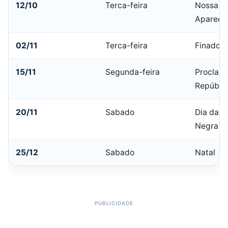
12/10
Terca-feira
Nossa Sr
Apareci
02/11
Terca-feira
Finados
15/11
Segunda-feira
Proclam
Repúbli
20/11
Sabado
Dia da C
Negra
25/12
Sabado
Natal