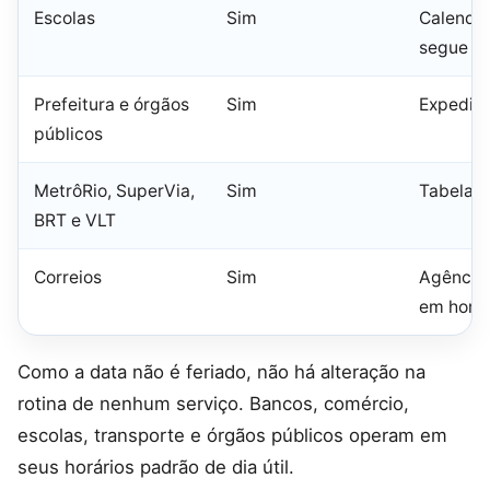
Escolas
Sim
Calendár
segue n
Prefeitura e órgãos
Sim
Expedien
públicos
MetrôRio, SuperVia,
Sim
Tabela de
BRT e VLT
Correios
Sim
Agência
em horár
Como a data não é feriado, não há alteração na
rotina de nenhum serviço. Bancos, comércio,
escolas, transporte e órgãos públicos operam em
seus horários padrão de dia útil.