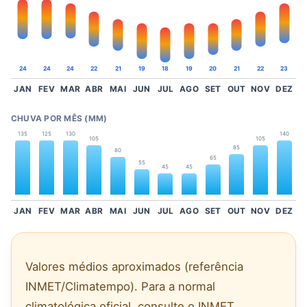
24
24
24
22
21
19
18
19
20
21
22
23
JAN
FEV
MAR
ABR
MAI
JUN
JUL
AGO
SET
OUT
NOV
DEZ
CHUVA POR MÊS (MM)
135
125
130
140
105
105
85
80
65
55
45
45
JAN
FEV
MAR
ABR
MAI
JUN
JUL
AGO
SET
OUT
NOV
DEZ
Valores médios aproximados (referência
INMET/Climatempo). Para a normal
climatológica oficial, consulte o INMET.