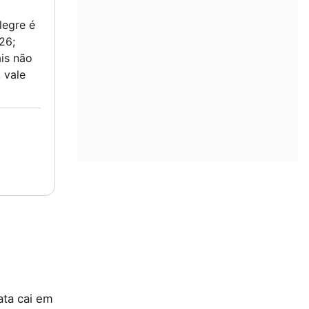
legre é
26;
is não
 vale
ata cai em