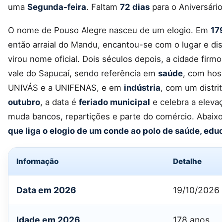
uma
Segunda-feira
. Faltam
72 dias
para o Aniversári
O nome de Pouso Alegre nasceu de um elogio. Em
17
então arraial do Mandu, encantou-se com o lugar e di
virou nome oficial. Dois séculos depois, a cidade fir
vale do Sapucaí, sendo referência em
saúde
, com hos
UNIVÁS e a UNIFENAS, e em
indústria
, com um distri
outubro
, a data é
feriado municipal
e celebra a elevaç
muda bancos, repartições e parte do comércio. Abaixo
que liga o elogio de um conde ao polo de saúde, edu
Informação
Detalhe
Data em 2026
19/10/2026 
Idade em 2026
178 anos