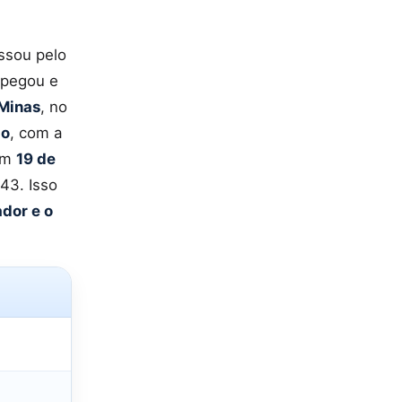
assou pelo
 pegou e
 Minas
, no
ão
, com a
 Em
19 de
443. Isso
ador e o