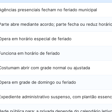
Agências presenciais fecham no feriado municipal
Parte abre mediante acordo; parte fecha ou reduz horári
Opera em horário especial de feriado
Funciona em horário de feriado
Costumam abrir com grade normal ou ajustada
Opera em grade de domingo ou feriado
Expediente administrativo suspenso, com plantão essenc
Rede pública para; a privada depende do calendário letiv