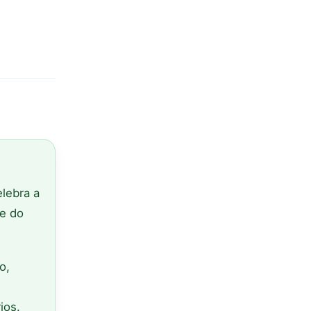
elebra a
 e do
o,
ios.