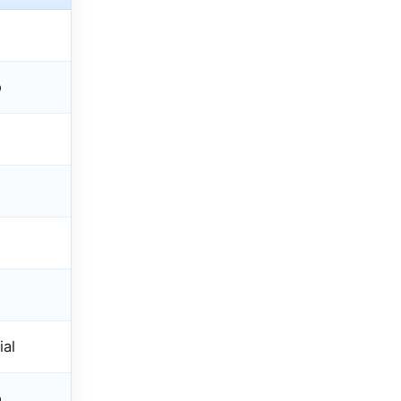
o
ial
o