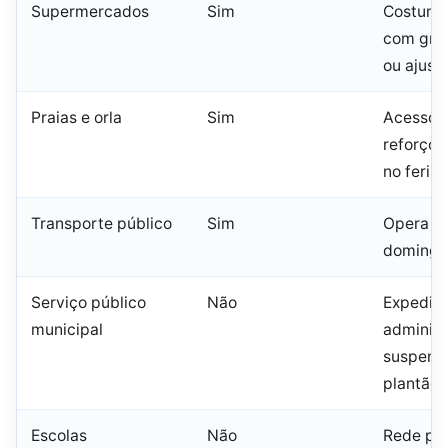
Supermercados
Sim
Costuma
com gra
ou ajust
Praias e orla
Sim
Acesso l
reforço 
no feria
Transporte público
Sim
Opera e
domingo 
Serviço público
Não
Expedie
municipal
administ
suspens
plantão 
Escolas
Não
Rede púb