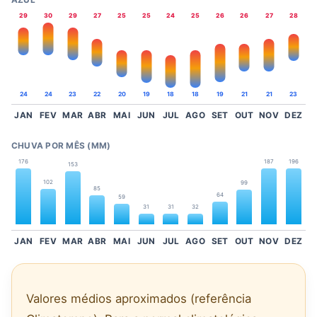
AZUL
29
30
29
27
25
25
24
25
26
26
27
28
24
24
23
22
20
19
18
18
19
21
21
23
JAN
FEV
MAR
ABR
MAI
JUN
JUL
AGO
SET
OUT
NOV
DEZ
CHUVA POR MÊS (MM)
176
187
196
153
102
99
85
64
59
31
31
32
JAN
FEV
MAR
ABR
MAI
JUN
JUL
AGO
SET
OUT
NOV
DEZ
Valores médios aproximados (referência