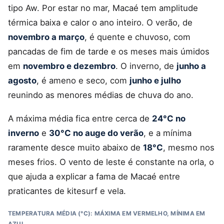
tipo Aw. Por estar no mar, Macaé tem amplitude
térmica baixa e calor o ano inteiro. O verão, de
novembro a março
, é quente e chuvoso, com
pancadas de fim de tarde e os meses mais úmidos
em
novembro e dezembro
. O inverno, de
junho a
agosto
, é ameno e seco, com
junho e julho
reunindo as menores médias de chuva do ano.
A máxima média fica entre cerca de
24°C no
inverno
e
30°C no auge do verão
, e a mínima
raramente desce muito abaixo de
18°C
, mesmo nos
meses frios. O vento de leste é constante na orla, o
que ajuda a explicar a fama de Macaé entre
praticantes de kitesurf e vela.
TEMPERATURA MÉDIA (°C): MÁXIMA EM VERMELHO, MÍNIMA EM