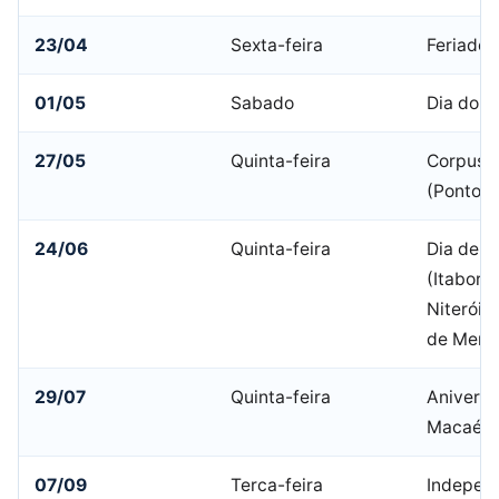
23/04
Sexta-feira
Feriado 
01/05
Sabado
Dia do T
27/05
Quinta-feira
Corpus C
(Ponto F
24/06
Quinta-feira
Dia de S
(Itabora
Niterói,
de Merit
29/07
Quinta-feira
Aniversá
Macaé
07/09
Terca-feira
Indepen