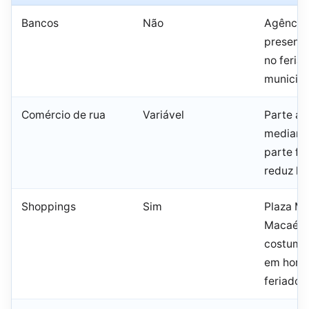
Bancos
Não
Agência
presenci
no feria
municipa
Comércio de rua
Variável
Parte ab
mediante
parte fe
reduz ho
Shoppings
Sim
Plaza M
Macaé S
costuma
em horár
feriado