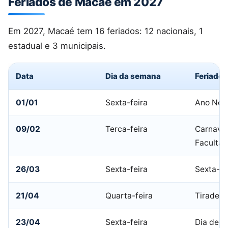
Feriados de Macaé em 2027
Em 2027, Macaé tem 16 feriados: 12 nacionais, 1
estadual e 3 municipais.
Data
Dia da semana
Feriado
01/01
Sexta-feira
Ano Nov
09/02
Terca-feira
Carnaval
Facultat
26/03
Sexta-feira
Sexta-fe
21/04
Quarta-feira
Tiradent
23/04
Sexta-feira
Dia de S