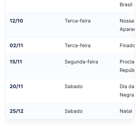
Brasil
12/10
Terca-feira
Nossa Sr
Apareci
02/11
Terca-feira
Finados
15/11
Segunda-feira
Proclam
Repúbli
20/11
Sabado
Dia da C
Negra
25/12
Sabado
Natal