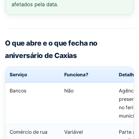
afetados pela data.
O que abre e o que fecha no
aniversário de Caxias
Serviço
Funciona?
Detalhe
Bancos
Não
Agência
presenci
no feria
municipa
Comércio de rua
Variável
Parte ab