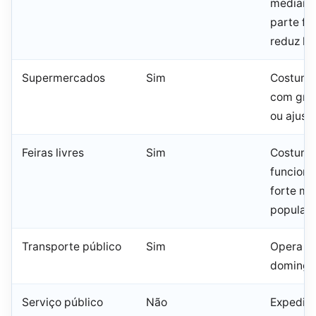
mediante
parte fe
reduz ho
Supermercados
Sim
Costuma
com gra
ou ajust
Feiras livres
Sim
Costum
funciona
forte m
popular
Transporte público
Sim
Opera e
domingo 
Serviço público
Não
Expedie