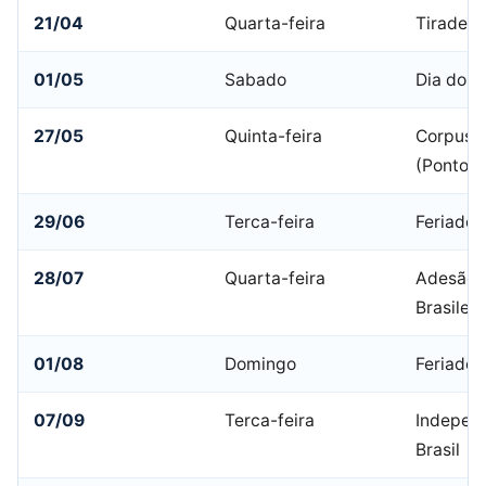
21/04
Quarta-feira
Tiradent
01/05
Sabado
Dia do T
27/05
Quinta-feira
Corpus C
(Ponto F
29/06
Terca-feira
Feriado 
28/07
Quarta-feira
Adesão a
Brasileir
01/08
Domingo
Feriado 
07/09
Terca-feira
Indepen
Brasil