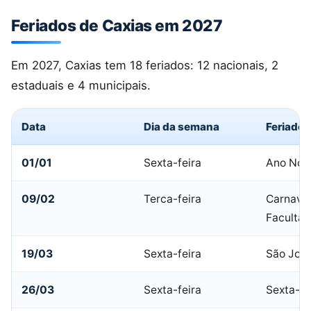
Feriados de Caxias em 2027
Em 2027, Caxias tem 18 feriados: 12 nacionais, 2
estaduais e 4 municipais.
Data
Dia da semana
Feriado
01/01
Sexta-feira
Ano Nov
09/02
Terca-feira
Carnaval
Facultat
19/03
Sexta-feira
São Jos
26/03
Sexta-feira
Sexta-fe