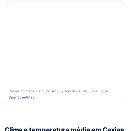
Caxias no mapa. Latitude -4,8589, longitude -43,3556. Fonte:
OpenStreetMap.
Clima e temperatura média em Caxias