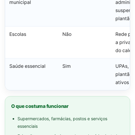
municipal
administ
suspens
plantão 
Escolas
Não
Rede púb
a priva
do calen
Saúde essencial
Sim
UPAs, ur
plantão 
ativos
O que costuma funcionar
Supermercados, farmácias, postos e serviços
essenciais