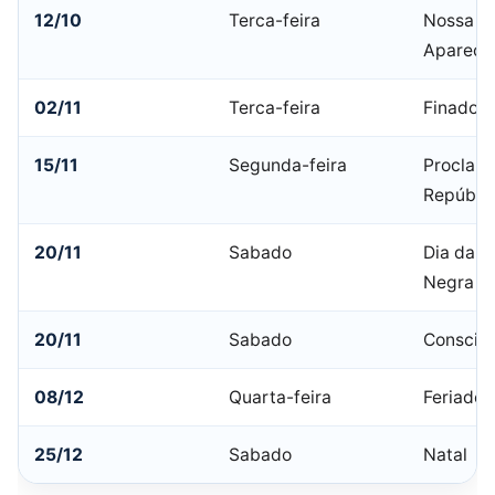
12/10
Terca-feira
Nossa Sr
Apareci
02/11
Terca-feira
Finados
15/11
Segunda-feira
Proclam
Repúbli
20/11
Sabado
Dia da C
Negra
20/11
Sabado
Consciê
08/12
Quarta-feira
Feriado 
25/12
Sabado
Natal