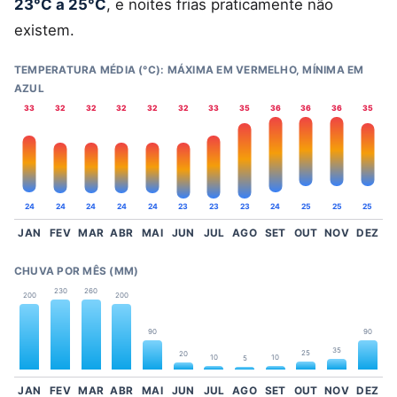
23°C a 25°C
, e noites frias praticamente não
existem.
TEMPERATURA MÉDIA (°C): MÁXIMA EM VERMELHO, MÍNIMA EM
AZUL
33
32
32
32
32
32
33
35
36
36
36
35
24
24
24
24
24
23
23
23
24
25
25
25
JAN
FEV
MAR
ABR
MAI
JUN
JUL
AGO
SET
OUT
NOV
DEZ
CHUVA POR MÊS (MM)
230
260
200
200
90
90
35
25
20
10
10
5
JAN
FEV
MAR
ABR
MAI
JUN
JUL
AGO
SET
OUT
NOV
DEZ