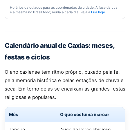
Horários calculados para as coordenadas da cidade. A fase da Lua
é a mesma no Brasil todo; muda a cada dia. Veja a
Lua hoje
.
Calendário anual de Caxias: meses,
festas e ciclos
O ano caxiense tem ritmo próprio, puxado pela fé,
pela memória histórica e pelas estações de chuva e
seca. Em torno delas se encaixam as grandes festas
religiosas e populares.
Mês
O que costuma marcar
Janeiro
Auge do verão chuvoso,