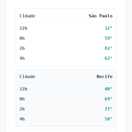
Cidade
22h (local)
0h (local)
2h (local)
4h
São Paulo
32°
59°
82°
62°
Recife
40°
69°
77°
50°