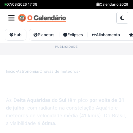
07/08/2026 17:38
Calendário 2026
Hub
Planetas
Eclipses
Alinhamento
Início
›
Astronomia
›
Chuvas de meteoros
›
Delta Aquáridas do Sul
Delta Aquáridas do Sul
As
Delta Aquáridas do Sul
têm pico
por volta de 31
de julho
, com radiante na constelação Aquário e
meteoros de velocidade média (41 km/s). Do Brasil,
a visibilidade é
ótima
.