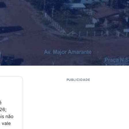
PUBLICIDADE
é
26;
is não
 vale