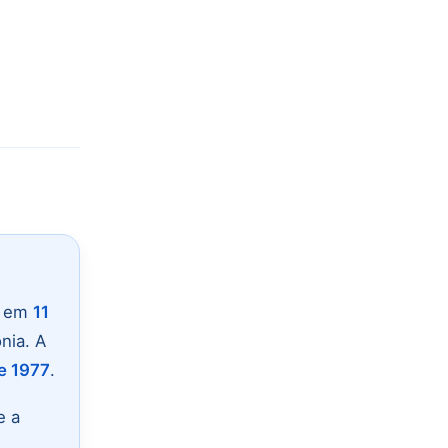
u em
11
nia. A
e 1977
.
e a
.