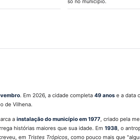
só no município.
ovembro
. Em 2026, a cidade completa
49 anos
e a data 
o de Vilhena.
arca a
instalação do município em 1977
, criado pela m
arrega histórias maiores que sua idade. Em
1938
, o antro
screveu, em
Tristes Trópicos
, como pouco mais que "alg