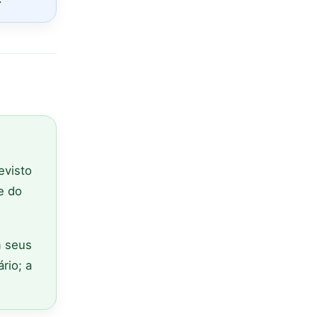
evisto
e do
 seus
rio; a