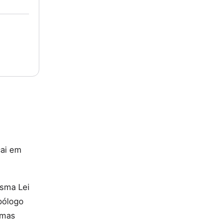
cai em
esma Lei
pólogo
umas