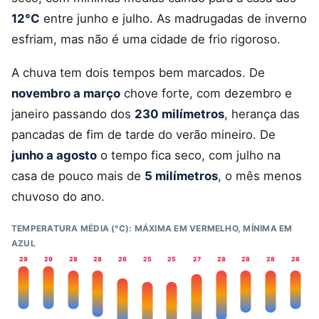
12°C
entre junho e julho. As madrugadas de inverno
esfriam, mas não é uma cidade de frio rigoroso.
A chuva tem dois tempos bem marcados. De
novembro a março
chove forte, com dezembro e
janeiro passando dos
230 milímetros
, herança das
pancadas de fim de tarde do verão mineiro. De
junho a agosto
o tempo fica seco, com julho na
casa de pouco mais de
5 milímetros
, o mês menos
chuvoso do ano.
TEMPERATURA MÉDIA (°C): MÁXIMA EM VERMELHO, MÍNIMA EM
AZUL
29
29
28
28
26
25
25
27
28
28
28
28