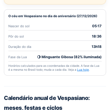
O céu em Vespasiano no dia do aniversário (27/12/2026)
05:17
Nascer do sol
18:36
Pôr do sol
13h18
Duração do dia
🌖 Minguante Gibosa (82% iluminada)
Fase da Lua
Horários calculados para as coordenadas da cidade. A fase da Lua
é a mesma no Brasil todo; muda a cada dia. Veja a
Lua hoje
.
Calendário anual de Vespasiano:
meses, festas e ciclos