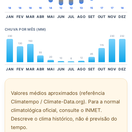
18
18
18
16
14
12
12
13
15
17
17
18
JAN
FEV
MAR
ABR
MAI
JUN
JUL
AGO
SET
OUT
NOV
DEZ
CHUVA POR MÊS (MM)
230
230
232
150
130
115
55
45
20
12
10
6
JAN
FEV
MAR
ABR
MAI
JUN
JUL
AGO
SET
OUT
NOV
DEZ
Valores médios aproximados (referência
Climatempo / Climate-Data.org). Para a normal
climatológica oficial, consulte o INMET.
Descreve o clima histórico, não é previsão do
tempo.