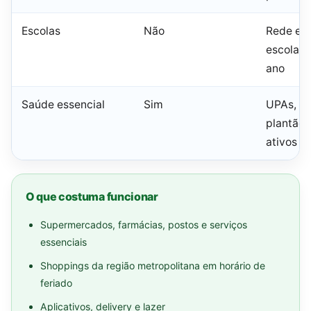
Escolas
Não
Rede em
escolar 
ano
Saúde essencial
Sim
UPAs, ur
plantão 
ativos
O que costuma funcionar
Supermercados, farmácias, postos e serviços
essenciais
Shoppings da região metropolitana em horário de
feriado
Aplicativos, delivery e lazer