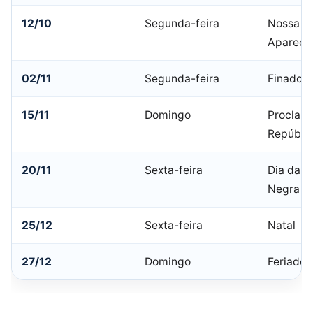
12/10
Segunda-feira
Nossa Sr
Apareci
02/11
Segunda-feira
Finados
15/11
Domingo
Proclam
Repúbli
20/11
Sexta-feira
Dia da C
Negra
25/12
Sexta-feira
Natal
27/12
Domingo
Feriado 