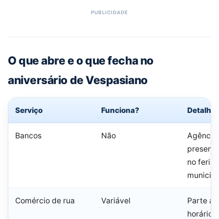
O que abre e o que fecha no
aniversário de Vespasiano
Serviço
Funciona?
Detalhe
Bancos
Não
Agência
presenci
no feria
municipa
Comércio de rua
Variável
Parte a
horário 