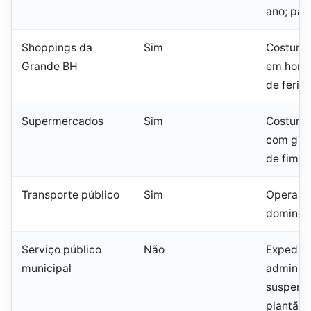
ano; par
Shoppings da
Sim
Costuma
Grande BH
em horár
de feria
Supermercados
Sim
Costuma
com gra
de fim d
Transporte público
Sim
Opera e
domingo 
Serviço público
Não
Expedie
municipal
administ
suspens
plantão 