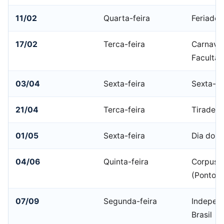
11/02
Quarta-feira
Feriado 
17/02
Terca-feira
Carnaval
Facultat
03/04
Sexta-feira
Sexta-fe
21/04
Terca-feira
Tiradent
01/05
Sexta-feira
Dia do T
04/06
Quinta-feira
Corpus C
(Ponto F
07/09
Segunda-feira
Indepen
Brasil