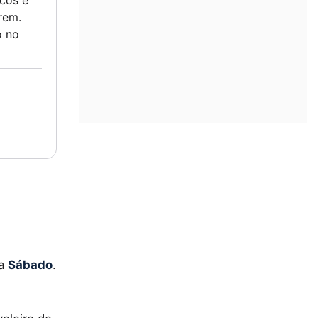
cos e
rem.
ó no
ma
Sábado
.