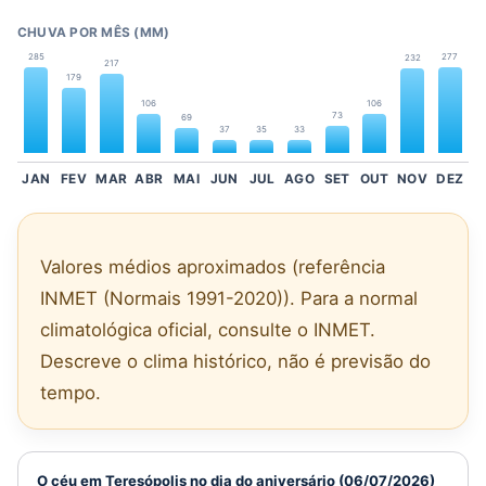
CHUVA POR MÊS (MM)
285
277
232
217
179
106
106
73
69
37
35
33
JAN
FEV
MAR
ABR
MAI
JUN
JUL
AGO
SET
OUT
NOV
DEZ
Valores médios aproximados (referência
INMET (Normais 1991-2020)). Para a normal
climatológica oficial, consulte o INMET.
Descreve o clima histórico, não é previsão do
tempo.
O céu em Teresópolis no dia do aniversário (06/07/2026)