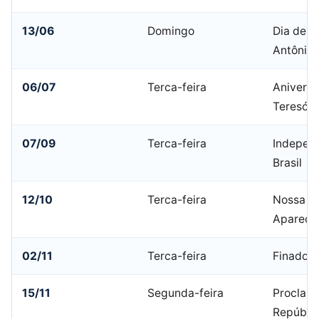
13/06
Domingo
Dia de S
Antônio
06/07
Terca-feira
Aniversá
Teresópo
07/09
Terca-feira
Indepen
Brasil
12/10
Terca-feira
Nossa Sr
Apareci
02/11
Terca-feira
Finados
15/11
Segunda-feira
Proclam
Repúbli