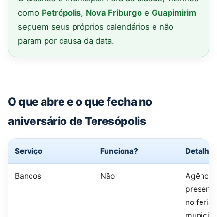
como
Petrópolis
,
Nova Friburgo
e
Guapimirim
seguem seus próprios calendários e não
param por causa da data.
O que abre e o que fecha no
aniversário de Teresópolis
Serviço
Funciona?
Detalhe
Bancos
Não
Agência
presenci
no feria
municipa