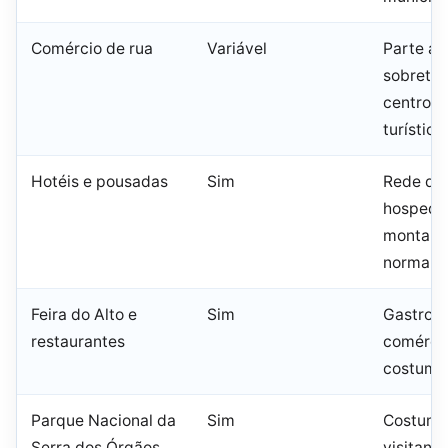
Comércio de rua
Variável
Parte ab
sobretu
centro e
turístico
Hotéis e pousadas
Sim
Rede de
hospeda
montanh
normalm
Feira do Alto e
Sim
Gastron
restaurantes
comércio
costuma
Parque Nacional da
Sim
Costuma
Serra dos Órgãos
visitante