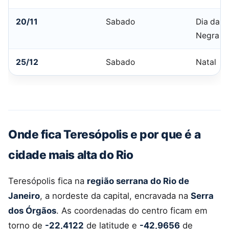
20/11
Sabado
Dia da C
Negra
25/12
Sabado
Natal
Onde fica Teresópolis e por que é a
cidade mais alta do Rio
Teresópolis fica na
região serrana do Rio de
Janeiro
, a nordeste da capital, encravada na
Serra
dos Órgãos
. As coordenadas do centro ficam em
torno de
-22,4122
de latitude e
-42,9656
de