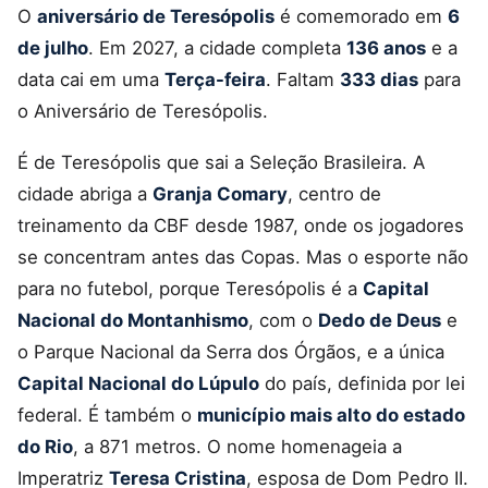
O
aniversário de Teresópolis
é comemorado em
6
de julho
. Em 2027, a cidade completa
136 anos
e a
data cai em uma
Terça-feira
. Faltam
333 dias
para
o Aniversário de Teresópolis.
É de Teresópolis que sai a Seleção Brasileira. A
cidade abriga a
Granja Comary
, centro de
treinamento da CBF desde 1987, onde os jogadores
se concentram antes das Copas. Mas o esporte não
para no futebol, porque Teresópolis é a
Capital
Nacional do Montanhismo
, com o
Dedo de Deus
e
o Parque Nacional da Serra dos Órgãos, e a única
Capital Nacional do Lúpulo
do país, definida por lei
federal. É também o
município mais alto do estado
do Rio
, a 871 metros. O nome homenageia a
Imperatriz
Teresa Cristina
, esposa de Dom Pedro II.