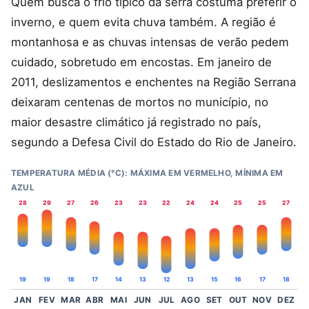
Quem busca o frio típico da serra costuma preferir o
inverno, e quem evita chuva também. A região é
montanhosa e as chuvas intensas de verão pedem
cuidado, sobretudo em encostas. Em janeiro de
2011, deslizamentos e enchentes na Região Serrana
deixaram centenas de mortos no município, no
maior desastre climático já registrado no país,
segundo a Defesa Civil do Estado do Rio de Janeiro.
TEMPERATURA MÉDIA (°C): MÁXIMA EM VERMELHO, MÍNIMA EM
AZUL
28
29
27
26
23
23
22
24
24
25
25
27
19
19
18
17
14
13
12
13
15
16
17
18
JAN
FEV
MAR
ABR
MAI
JUN
JUL
AGO
SET
OUT
NOV
DEZ