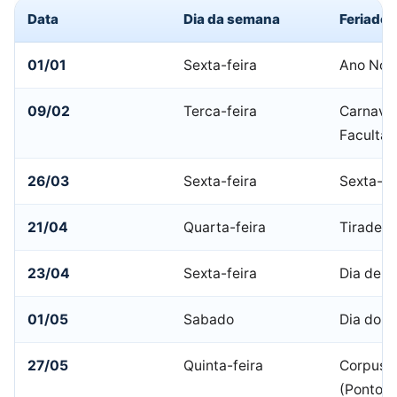
Data
Dia da semana
Feriado
01/01
Sexta-feira
Ano Nov
09/02
Terca-feira
Carnaval
Facultat
26/03
Sexta-feira
Sexta-fe
21/04
Quarta-feira
Tiradent
23/04
Sexta-feira
Dia de S
01/05
Sabado
Dia do T
27/05
Quinta-feira
Corpus C
(Ponto F