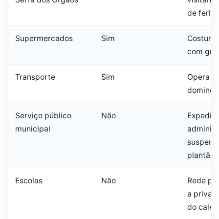
de feria
Supermercados
Sim
Costuma
com grad
Transporte
Sim
Opera e
domingo 
Serviço público
Não
Expedie
municipal
administ
suspens
plantão 
Escolas
Não
Rede púb
a priva
do calen