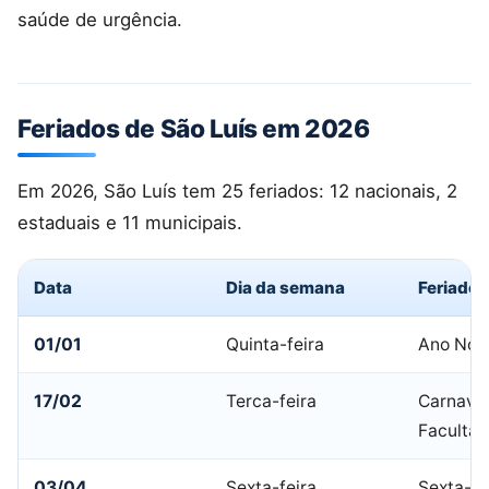
saúde de urgência.
Feriados de São Luís em 2026
Em 2026, São Luís tem 25 feriados: 12 nacionais, 2
estaduais e 11 municipais.
Data
Dia da semana
Feriado
01/01
Quinta-feira
Ano Nov
17/02
Terca-feira
Carnaval
Facultat
03/04
Sexta-feira
Sexta-fe