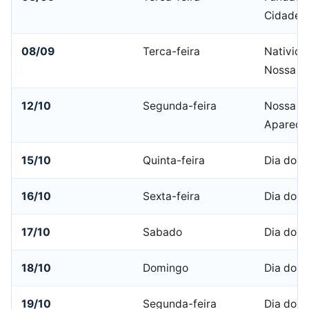
Cidade d
08/09
Terca-feira
Nativida
Nossa S
12/10
Segunda-feira
Nossa Sr
Apareci
15/10
Quinta-feira
Dia do C
16/10
Sexta-feira
Dia do C
17/10
Sabado
Dia do C
18/10
Domingo
Dia do C
19/10
Segunda-feira
Dia do C