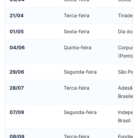
21/04
Terca-feira
Tiradent
01/05
Sexta-feira
Dia do T
04/06
Quinta-feira
Corpus C
(Ponto F
29/06
Segunda-feira
São Ped
28/07
Terca-feira
Adesão a
Brasileir
07/09
Segunda-feira
Indepen
Brasil
08/09
Terca-feira
Fundaca