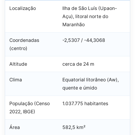
Localização
Ilha de São Luís (Upaon-
Açu), litoral norte do
Maranhão
Coordenadas
-2,5307 / -44,3068
(centro)
Altitude
cerca de 24 m
Clima
Equatorial litorâneo (Aw),
quente e úmido
População (Censo
1.037.775 habitantes
2022, IBGE)
Área
582,5 km²