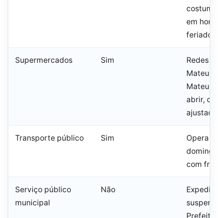
costuma
em horár
feriado
Supermercados
Sim
Redes c
Mateus 
Mateus 
abrir, c
ajustada
Transporte público
Sim
Opera e
domingo 
com frot
Serviço público
Não
Expedie
municipal
suspens
Prefeitu