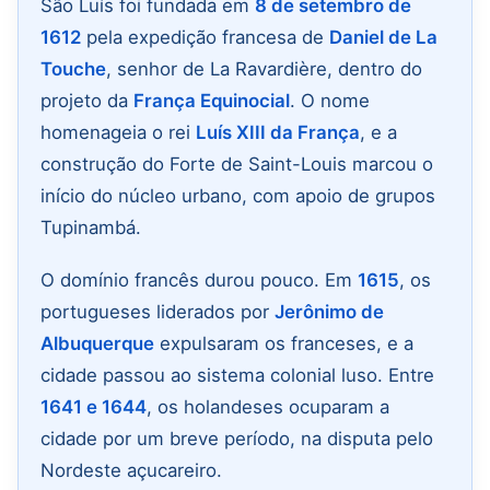
São Luís foi fundada em
8 de setembro de
1612
pela expedição francesa de
Daniel de La
Touche
, senhor de La Ravardière, dentro do
projeto da
França Equinocial
. O nome
homenageia o rei
Luís XIII da França
, e a
construção do Forte de Saint-Louis marcou o
início do núcleo urbano, com apoio de grupos
Tupinambá.
O domínio francês durou pouco. Em
1615
, os
portugueses liderados por
Jerônimo de
Albuquerque
expulsaram os franceses, e a
cidade passou ao sistema colonial luso. Entre
1641 e 1644
, os holandeses ocuparam a
cidade por um breve período, na disputa pelo
Nordeste açucareiro.