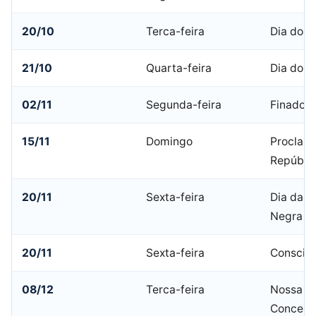
20/10
Terca-feira
Dia do C
21/10
Quarta-feira
Dia do C
02/11
Segunda-feira
Finados
15/11
Domingo
Proclam
Repúbli
20/11
Sexta-feira
Dia da C
Negra
20/11
Sexta-feira
Consciê
08/12
Terca-feira
Nossa S
Conceiç