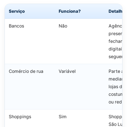
Serviço
Funciona?
Detalhe
Bancos
Não
Agência
presenci
fecham; 
digitais 
seguem 
Comércio de rua
Variável
Parte ab
mediante
lojas da
costuma
ou reduz
Shoppings
Sim
Shopping
São Luís