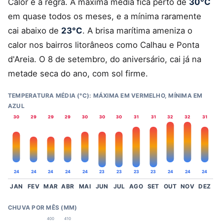
Calor é a regra. A máxima média fica perto de
30°C
em quase todos os meses, e a mínima raramente
cai abaixo de
23°C
. A brisa marítima ameniza o
calor nos bairros litorâneos como Calhau e Ponta
d'Areia. O 8 de setembro, do aniversário, cai já na
metade seca do ano, com sol firme.
TEMPERATURA MÉDIA (°C): MÁXIMA EM VERMELHO, MÍNIMA EM
AZUL
30
29
29
29
30
30
30
31
31
32
32
31
24
24
24
24
24
23
23
23
23
24
24
24
JAN
FEV
MAR
ABR
MAI
JUN
JUL
AGO
SET
OUT
NOV
DEZ
CHUVA POR MÊS (MM)
400
410