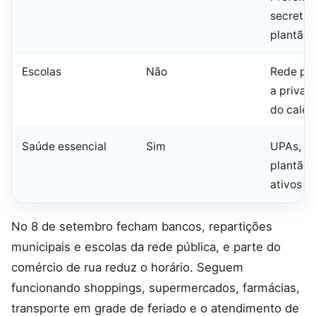
secretar
plantão 
Escolas
Não
Rede púb
a priva
do calen
Saúde essencial
Sim
UPAs, ur
plantão 
ativos
No 8 de setembro fecham bancos, repartições
municipais e escolas da rede pública, e parte do
comércio de rua reduz o horário. Seguem
funcionando shoppings, supermercados, farmácias,
transporte em grade de feriado e o atendimento de