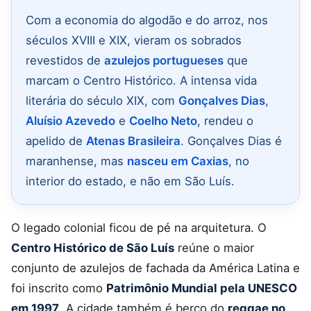
Com a economia do algodão e do arroz, nos
séculos XVIII e XIX, vieram os sobrados
revestidos de
azulejos portugueses
que
marcam o Centro Histórico. A intensa vida
literária do século XIX, com
Gonçalves Dias
,
Aluísio Azevedo
e
Coelho Neto
, rendeu o
apelido de
Atenas Brasileira
. Gonçalves Dias é
maranhense, mas
nasceu em Caxias
, no
interior do estado, e não em São Luís.
O legado colonial ficou de pé na arquitetura. O
Centro Histórico de São Luís
reúne o maior
conjunto de azulejos de fachada da América Latina e
foi inscrito como
Patrimônio Mundial pela UNESCO
em 1997
. A cidade também é berço do
reggae no