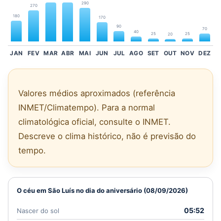
290
270
180
170
90
70
40
25
25
20
JAN
FEV
MAR
ABR
MAI
JUN
JUL
AGO
SET
OUT
NOV
DEZ
Valores médios aproximados (referência
INMET/Climatempo). Para a normal
climatológica oficial, consulte o INMET.
Descreve o clima histórico, não é previsão do
tempo.
O céu em São Luís no dia do aniversário (08/09/2026)
05:52
Nascer do sol