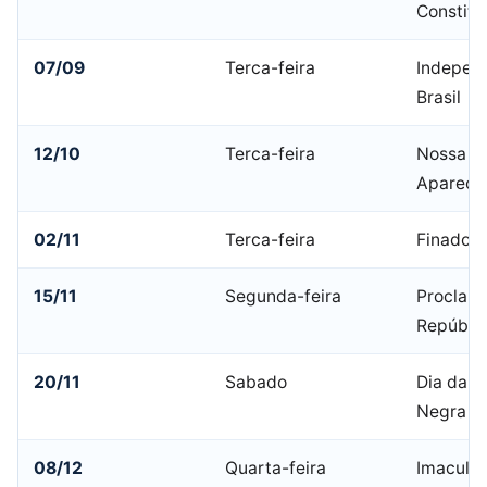
Constitu
07/09
Terca-feira
Indepen
Brasil
12/10
Terca-feira
Nossa Sr
Apareci
02/11
Terca-feira
Finados
15/11
Segunda-feira
Proclam
Repúbli
20/11
Sabado
Dia da C
Negra
08/12
Quarta-feira
Imacula