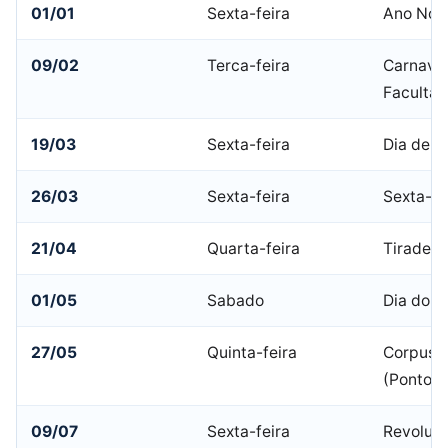
01/01
Sexta-feira
Ano Nov
09/02
Terca-feira
Carnaval
Facultat
19/03
Sexta-feira
Dia de S
26/03
Sexta-feira
Sexta-fe
21/04
Quarta-feira
Tiradent
01/05
Sabado
Dia do T
27/05
Quinta-feira
Corpus C
(Ponto F
09/07
Sexta-feira
Revoluç