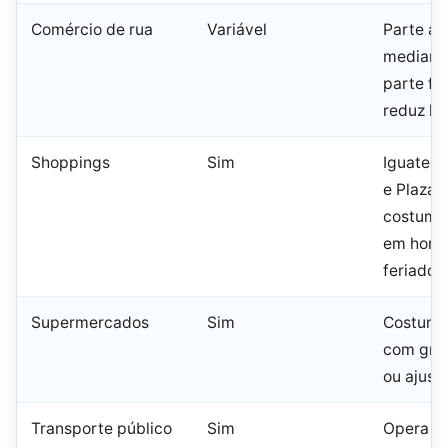
Comércio de rua
Variável
Parte ab
mediante
parte fe
reduz ho
Shoppings
Sim
Iguatemi
e Plaza 
costuma
em horár
feriado
Supermercados
Sim
Costuma
com gra
ou ajust
Transporte público
Sim
Opera e