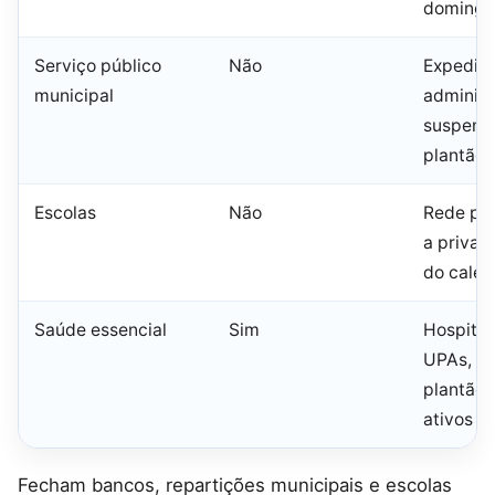
domingo 
Serviço público
Não
Expedie
municipal
administ
suspens
plantão 
Escolas
Não
Rede púb
a priva
do calen
Saúde essencial
Sim
Hospital
UPAs, ur
plantão 
ativos
Fecham bancos, repartições municipais e escolas