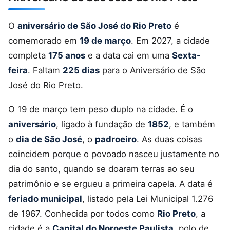
O
aniversário de São José do Rio Preto
é
comemorado em
19 de março
. Em 2027, a cidade
completa
175 anos
e a data cai em uma
Sexta-
feira
. Faltam
225 dias
para o Aniversário de São
José do Rio Preto.
O 19 de março tem peso duplo na cidade. É o
aniversário
, ligado à fundação de
1852
, e também
o
dia de São José
, o
padroeiro
. As duas coisas
coincidem porque o povoado nasceu justamente no
dia do santo, quando se doaram terras ao seu
patrimônio e se ergueu a primeira capela. A data é
feriado municipal
, listado pela Lei Municipal 1.276
de 1967. Conhecida por todos como
Rio Preto
, a
cidade é a
Capital do Noroeste Paulista
, polo de