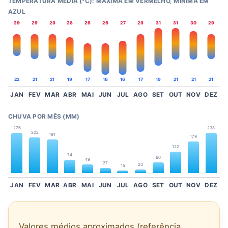
TEMPERATURA MÉDIA (°C): MÁXIMA EM VERMELHO, MÍNIMA EM
AZUL
29
29
29
28
26
26
27
29
31
31
30
29
22
21
21
19
17
16
16
17
19
21
21
21
JAN
FEV
MAR
ABR
MAI
JUN
JUL
AGO
SET
OUT
NOV
DEZ
CHUVA POR MÊS (MM)
276
238
202
191
179
122
74
60
49
27
20
15
JAN
FEV
MAR
ABR
MAI
JUN
JUL
AGO
SET
OUT
NOV
DEZ
Valores médios aproximados (referência