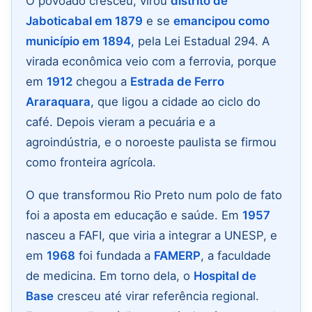
O povoado cresceu, virou
distrito de
Jaboticabal em 1879
e se
emancipou como
município em 1894
, pela Lei Estadual 294. A
virada econômica veio com a ferrovia, porque
em
1912
chegou a
Estrada de Ferro
Araraquara
, que ligou a cidade ao ciclo do
café. Depois vieram a pecuária e a
agroindústria, e o noroeste paulista se firmou
como fronteira agrícola.
O que transformou Rio Preto num polo de fato
foi a aposta em educação e saúde. Em
1957
nasceu a FAFI, que viria a integrar a UNESP, e
em
1968
foi fundada a
FAMERP
, a faculdade
de medicina. Em torno dela, o
Hospital de
Base
cresceu até virar referência regional.