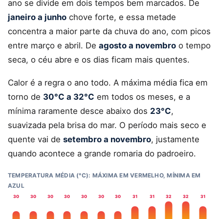
ano se divide em dois tempos bem marcados. De
janeiro a junho
chove forte, e essa metade
concentra a maior parte da chuva do ano, com picos
entre março e abril. De
agosto a novembro
o tempo
seca, o céu abre e os dias ficam mais quentes.
Calor é a regra o ano todo. A máxima média fica em
torno de
30°C a 32°C
em todos os meses, e a
mínima raramente desce abaixo dos
23°C
,
suavizada pela brisa do mar. O período mais seco e
quente vai de
setembro a novembro
, justamente
quando acontece a grande romaria do padroeiro.
TEMPERATURA MÉDIA (°C): MÁXIMA EM VERMELHO, MÍNIMA EM
AZUL
30
30
30
30
30
30
30
31
31
32
32
31