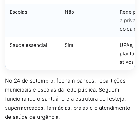
Escolas
Não
Rede púb
a priva
do calen
Saúde essencial
Sim
UPAs, ur
plantão 
ativos
No 24 de setembro, fecham bancos, repartições
municipais e escolas da rede pública. Seguem
funcionando o santuário e a estrutura do festejo,
supermercados, farmácias, praias e o atendimento
de saúde de urgência.