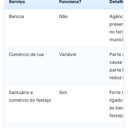
Serviço
Funciona?
Detalhe
Bancos
Não
Agência
presenci
no feria
municipa
Comércio de rua
Variável
Parte ab
causa do
parte fe
reduz ho
Santuário e
Sim
Forte m
comércio do festejo
ligado à
às barra
festejo