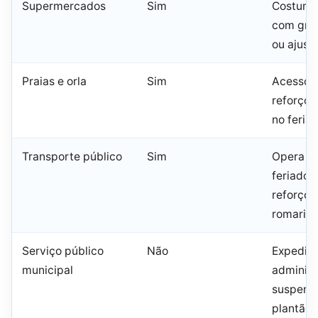
Supermercados
Sim
Costuma
com gra
ou ajust
Praias e orla
Sim
Acesso l
reforço 
no feria
Transporte público
Sim
Opera e
feriado,
reforço 
romaria
Serviço público
Não
Expedie
municipal
administ
suspens
plantão 