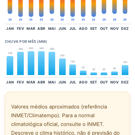
24
23
23
23
24
23
23
23
23
24
24
24
JAN
FEV
MAR
ABR
MAI
JUN
JUL
AGO
SET
OUT
NOV
DEZ
CHUVA POR MÊS (MM)
350
340
280
280
230
200
130
120
55
45
30
30
JAN
FEV
MAR
ABR
MAI
JUN
JUL
AGO
SET
OUT
NOV
DEZ
Valores médios aproximados (referência
INMET/Climatempo). Para a normal
climatológica oficial, consulte o INMET.
Descreve o clima histórico, não é previsão do