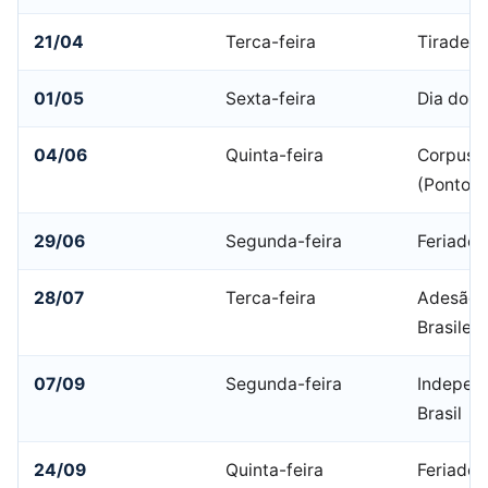
21/04
Terca-feira
Tiradent
01/05
Sexta-feira
Dia do T
04/06
Quinta-feira
Corpus C
(Ponto F
29/06
Segunda-feira
Feriado 
28/07
Terca-feira
Adesão a
Brasileir
07/09
Segunda-feira
Indepen
Brasil
24/09
Quinta-feira
Feriado 