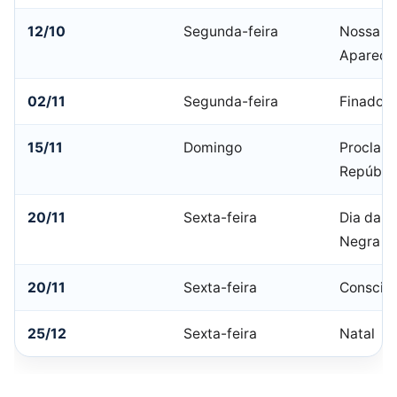
12/10
Segunda-feira
Nossa Sr
Apareci
02/11
Segunda-feira
Finados
15/11
Domingo
Proclam
Repúbli
20/11
Sexta-feira
Dia da C
Negra
20/11
Sexta-feira
Consciê
25/12
Sexta-feira
Natal