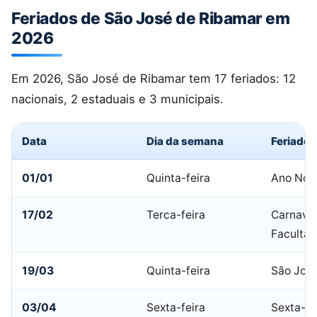
Feriados de São José de Ribamar em
2026
Em 2026, São José de Ribamar tem 17 feriados: 12
nacionais, 2 estaduais e 3 municipais.
Data
Dia da semana
Feriado
01/01
Quinta-feira
Ano Nov
17/02
Terca-feira
Carnaval
Facultat
19/03
Quinta-feira
São Jos
03/04
Sexta-feira
Sexta-fe