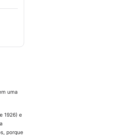
 em uma
de 1926) e
da
os, porque