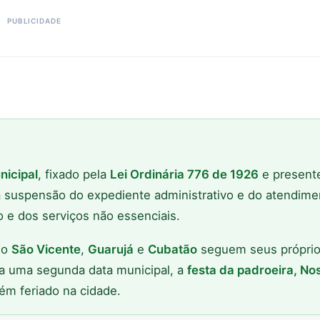
nicipal
, fixado pela
Lei Ordinária 776 de 1926
e present
 é a suspensão do expediente administrativo e do atendim
 e dos serviços não essenciais.
mo
São Vicente
,
Guarujá
e
Cubatão
seguem seus própri
da uma segunda data municipal, a
festa da padroeira, No
ém feriado na cidade.