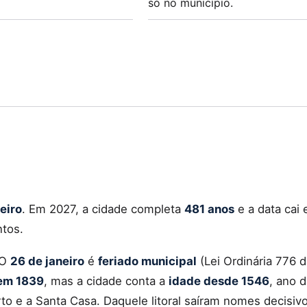
só no município.
eiro
. Em 2027, a cidade completa
481 anos
e a data cai
ntos.
 O
26 de janeiro
é
feriado municipal
(Lei Ordinária 776 
 em 1839
, mas a cidade conta a
idade desde 1546
, ano 
orto e a Santa Casa. Daquele litoral saíram nomes decisiv