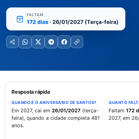
FALTAM
172 dias
· 26/01/2027 (Terça-feira)
Resposta rápida
QUANDO É O ANIVERSÁRIO DE SANTOS?
QUANTO FALT
Em 2027, cai em
26/01/2027
(terça-
Faltam
172 d
feira), quando a cidade completa 481
2027, em 26
anos.