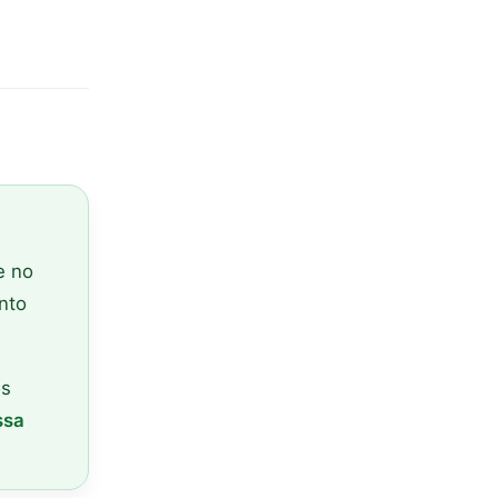
e no
ento
os
ssa