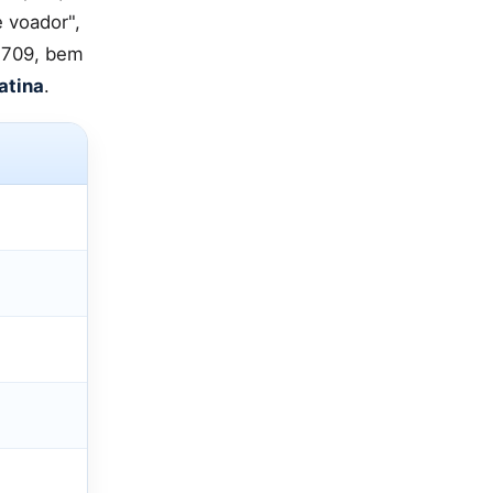
e voador",
 1709, bem
atina
.