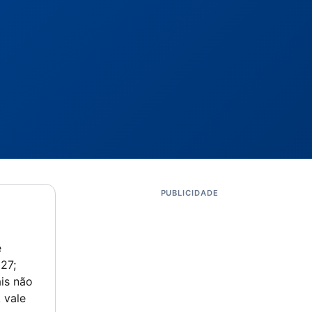
PUBLICIDADE
é
27;
is não
 vale