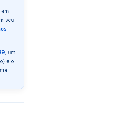
 em
om seu
nos
39
, um
o) e o
oma