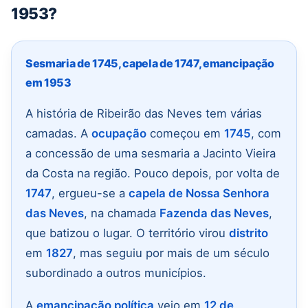
1953?
Sesmaria de 1745, capela de 1747, emancipação
em 1953
A história de Ribeirão das Neves tem várias
camadas. A
ocupação
começou em
1745
, com
a concessão de uma sesmaria a Jacinto Vieira
da Costa na região. Pouco depois, por volta de
1747
, ergueu-se a
capela de Nossa Senhora
das Neves
, na chamada
Fazenda das Neves
,
que batizou o lugar. O território virou
distrito
em
1827
, mas seguiu por mais de um século
subordinado a outros municípios.
A
emancipação política
veio em
12 de