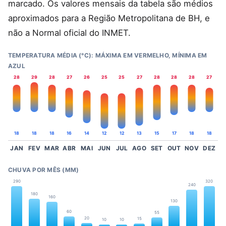
marcado. Os valores mensais da tabela são médios
aproximados para a Região Metropolitana de BH, e
não a Normal oficial do INMET.
TEMPERATURA MÉDIA (°C): MÁXIMA EM VERMELHO, MÍNIMA EM
AZUL
28
29
28
27
26
25
25
27
28
28
28
27
18
18
18
16
14
12
12
13
15
17
18
18
JAN
FEV
MAR
ABR
MAI
JUN
JUL
AGO
SET
OUT
NOV
DEZ
CHUVA POR MÊS (MM)
290
320
240
180
160
130
60
55
20
15
10
10