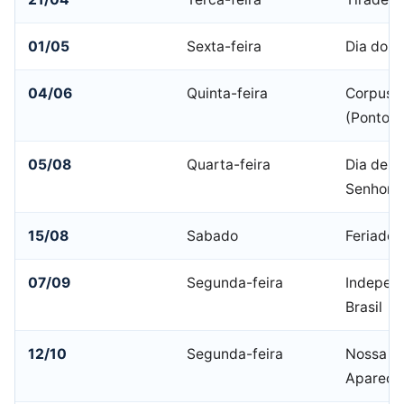
01/05
Sexta-feira
Dia do T
04/06
Quinta-feira
Corpus C
(Ponto F
05/08
Quarta-feira
Dia de N
Senhora
15/08
Sabado
Feriado 
07/09
Segunda-feira
Indepen
Brasil
12/10
Segunda-feira
Nossa Sr
Apareci