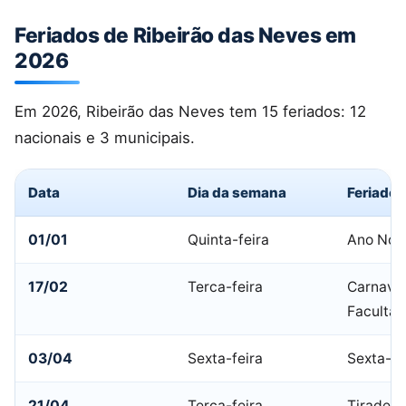
Feriados de Ribeirão das Neves em
2026
Em 2026, Ribeirão das Neves tem 15 feriados: 12
nacionais e 3 municipais.
Data
Dia da semana
Feriado
01/01
Quinta-feira
Ano Nov
17/02
Terca-feira
Carnaval
Facultat
03/04
Sexta-feira
Sexta-fe
21/04
Terca-feira
Tiradent