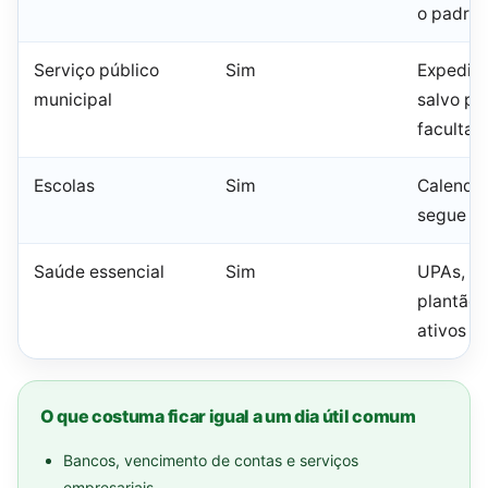
o padrã
Serviço público
Sim
Expedien
municipal
salvo po
facultat
Escolas
Sim
Calendár
segue n
Saúde essencial
Sim
UPAs, ur
plantão 
ativos
O que costuma ficar igual a um dia útil comum
Bancos, vencimento de contas e serviços
empresariais