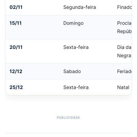
02/11
Segunda-feira
Finados
15/11
Domingo
Proclam
Repúbli
20/11
Sexta-feira
Dia da C
Negra
12/12
Sabado
Feriado 
25/12
Sexta-feira
Natal