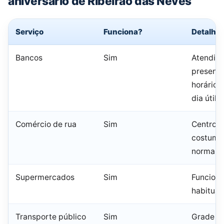
aniversário de Ribeirão das Neves
Serviço
Funciona?
Detalhe
Bancos
Sim
Atendim
presenci
horário 
dia útil
Comércio de rua
Sim
Centro e
costuma
normalm
Supermercados
Sim
Funcion
habitual
Transporte público
Sim
Grade de 