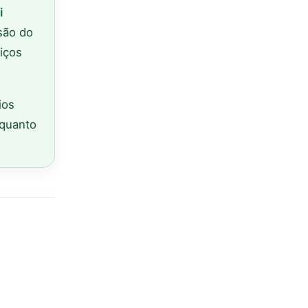
i
nsão do
iços
ios
nquanto