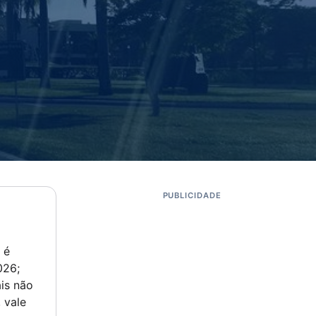
PUBLICIDADE
 é
026;
is não
 vale