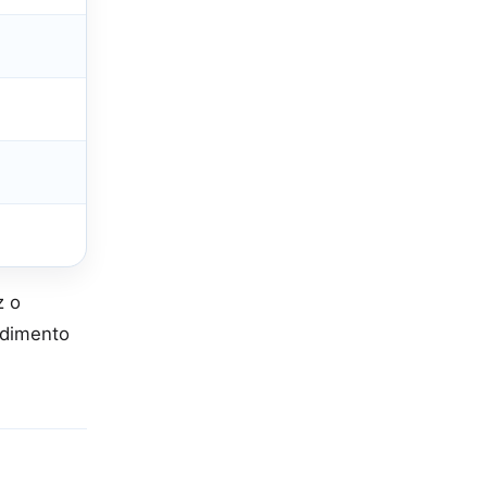
z o
ndimento