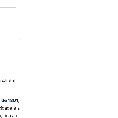
a cai em
 de 1801
,
idade é a
, fica ao