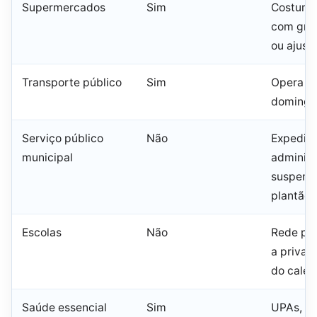
Supermercados
Sim
Costuma
com gra
ou ajust
Transporte público
Sim
Opera e
domingo 
Serviço público
Não
Expedie
municipal
administ
suspens
plantão 
Escolas
Não
Rede púb
a priva
do calen
Saúde essencial
Sim
UPAs, ur