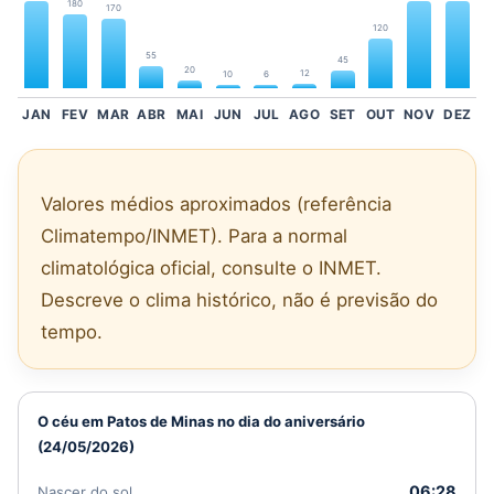
180
170
120
55
45
20
12
10
6
JAN
FEV
MAR
ABR
MAI
JUN
JUL
AGO
SET
OUT
NOV
DEZ
Valores médios aproximados (referência
Climatempo/INMET). Para a normal
climatológica oficial, consulte o INMET.
Descreve o clima histórico, não é previsão do
tempo.
O céu em Patos de Minas no dia do aniversário
(24/05/2026)
06:28
Nascer do sol