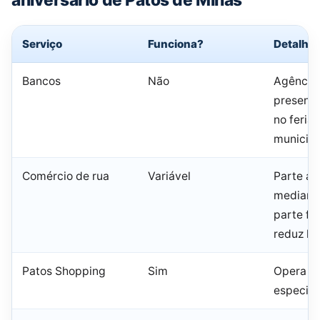
Serviço
Funciona?
Detalhe
Bancos
Não
Agência
presenci
no feria
municipa
Comércio de rua
Variável
Parte ab
mediante
parte fe
reduz ho
Patos Shopping
Sim
Opera em
especial