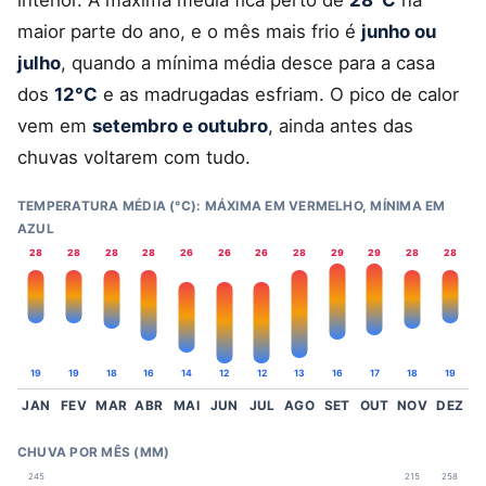
interior. A máxima média fica perto de
28°C
na
maior parte do ano, e o mês mais frio é
junho ou
julho
, quando a mínima média desce para a casa
dos
12°C
e as madrugadas esfriam. O pico de calor
vem em
setembro e outubro
, ainda antes das
chuvas voltarem com tudo.
TEMPERATURA MÉDIA (°C): MÁXIMA EM VERMELHO, MÍNIMA EM
AZUL
28
28
28
28
26
26
26
28
29
29
28
28
19
19
18
16
14
12
12
13
16
17
18
19
JAN
FEV
MAR
ABR
MAI
JUN
JUL
AGO
SET
OUT
NOV
DEZ
CHUVA POR MÊS (MM)
245
215
258