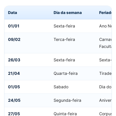
Data
Dia da semana
Feriado
01/01
Sexta-feira
Ano Nov
09/02
Terca-feira
Carnaval
Facultat
26/03
Sexta-feira
Sexta-fe
21/04
Quarta-feira
Tiradent
01/05
Sabado
Dia do T
24/05
Segunda-feira
Aniversá
27/05
Quinta-feira
Corpus C