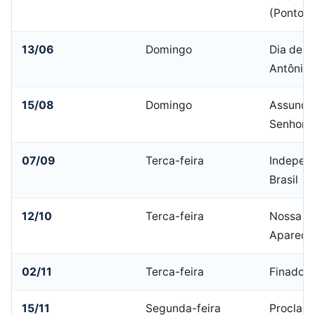
(Ponto F
13/06
Domingo
Dia de S
Antônio
15/08
Domingo
Assunçã
Senhora
07/09
Terca-feira
Indepen
Brasil
12/10
Terca-feira
Nossa Sr
Apareci
02/11
Terca-feira
Finados
15/11
Segunda-feira
Proclam