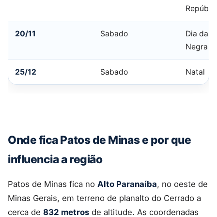
Repúbli
20/11
Sabado
Dia da C
Negra
25/12
Sabado
Natal
Onde fica Patos de Minas e por que
influencia a região
Patos de Minas fica no
Alto Paranaíba
, no oeste de
Minas Gerais, em terreno de planalto do Cerrado a
cerca de
832 metros
de altitude. As coordenadas