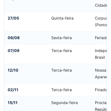
Cidade
27/05
Quinta-feira
Corpus C
(Ponto F
06/08
Sexta-feira
Feriado 
07/09
Terca-feira
Indepen
Brasil
12/10
Terca-feira
Nossa Sr
Apareci
02/11
Terca-feira
Finados
15/11
Segunda-feira
Proclam
Repúbli