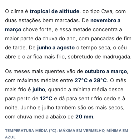
O clima é
tropical de altitude
, do tipo Cwa, com
duas estações bem marcadas. De
novembro a
março
chove forte, e essa metade concentra a
maior parte da chuva do ano, com pancadas de fim
de tarde. De
junho a agosto
o tempo seca, o céu
abre e o ar fica mais frio, sobretudo de madrugada.
Os meses mais quentes vão de
outubro a março
,
com máximas médias entre
27°C e 28°C
. O mês
mais frio é
julho
, quando a mínima média desce
para perto de
12°C
e dá para sentir frio cedo e à
noite. Junho e julho também são os mais secos,
com chuva média abaixo de
20 mm
.
TEMPERATURA MÉDIA (°C): MÁXIMA EM VERMELHO, MÍNIMA EM
AZUL