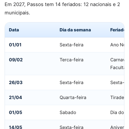
Em 2027, Passos tem 14 feriados: 12 nacionais e 2
municipais.
Data
Dia da semana
Feriado
01/01
Sexta-feira
Ano Nov
09/02
Terca-feira
Carnaval
Facultat
26/03
Sexta-feira
Sexta-fe
21/04
Quarta-feira
Tiradent
01/05
Sabado
Dia do T
14/05
Sexta-feira
Aniversá