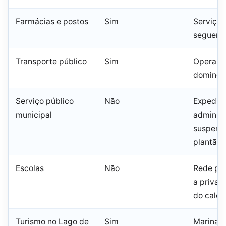
Farmácias e postos
Sim
Serviços
seguem 
Transporte público
Sim
Opera e
domingo 
Serviço público
Não
Expedie
municipal
administ
suspens
plantão 
Escolas
Não
Rede púb
a priva
do calen
Turismo no Lago de
Sim
Marinas 