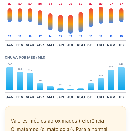
27
27
27
26
24
23
23
25
27
28
27
27
19
19
19
17
14
13
12
13
16
18
18
19
JAN
FEV
MAR
ABR
MAI
JUN
JUL
AGO
SET
OUT
NOV
DEZ
CHUVA POR MÊS (MM)
247
242
176
163
153
104
59
59
37
17
14
11
JAN
FEV
MAR
ABR
MAI
JUN
JUL
AGO
SET
OUT
NOV
DEZ
Valores médios aproximados (referência
Climatempo (climatologia)). Para a normal