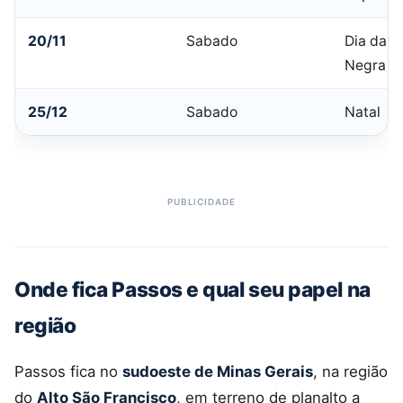
20/11
Sabado
Dia da C
Negra
25/12
Sabado
Natal
Onde fica Passos e qual seu papel na
região
Passos fica no
sudoeste de Minas Gerais
, na região
do
Alto São Francisco
, em terreno de planalto a