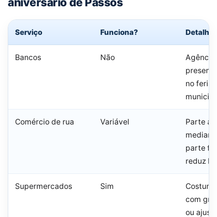
aniversário de Passos
Serviço
Funciona?
Detalhe
Bancos
Não
Agência
presenci
no feria
municipa
Comércio de rua
Variável
Parte ab
mediante
parte fe
reduz ho
Supermercados
Sim
Costuma
com gra
ou ajust