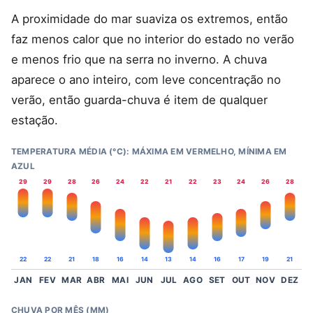
A proximidade do mar suaviza os extremos, então
faz menos calor que no interior do estado no verão
e menos frio que na serra no inverno. A chuva
aparece o ano inteiro, com leve concentração no
verão, então guarda-chuva é item de qualquer
estação.
TEMPERATURA MÉDIA (°C): MÁXIMA EM VERMELHO, MÍNIMA EM
AZUL
29
29
28
26
24
22
21
22
23
24
26
28
22
22
21
18
16
14
13
14
16
17
19
21
JAN
FEV
MAR
ABR
MAI
JUN
JUL
AGO
SET
OUT
NOV
DEZ
CHUVA POR MÊS (MM)