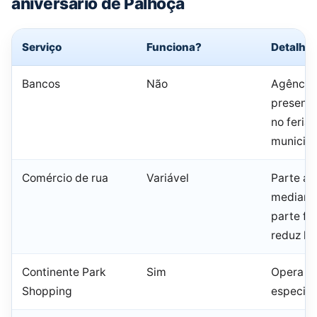
aniversário de Palhoça
Serviço
Funciona?
Detalhe
Bancos
Não
Agência
presenci
no feria
municipa
Comércio de rua
Variável
Parte ab
mediante
parte fe
reduz ho
Continente Park
Sim
Opera em
Shopping
especial