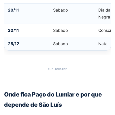
20/11
Sabado
Dia da C
Negra
20/11
Sabado
Consciê
25/12
Sabado
Natal
Onde fica Paço do Lumiar e por que
depende de São Luís