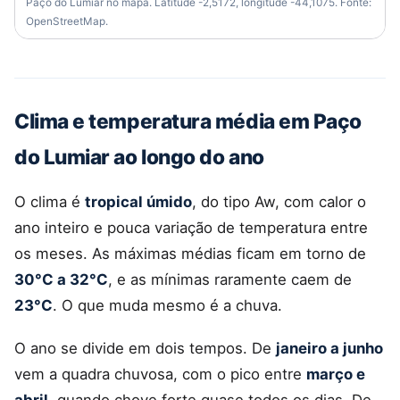
Paço do Lumiar no mapa. Latitude -2,5172, longitude -44,1075. Fonte:
OpenStreetMap.
Clima e temperatura média em Paço
do Lumiar ao longo do ano
O clima é
tropical úmido
, do tipo Aw, com calor o
ano inteiro e pouca variação de temperatura entre
os meses. As máximas médias ficam em torno de
30°C a 32°C
, e as mínimas raramente caem de
23°C
. O que muda mesmo é a chuva.
O ano se divide em dois tempos. De
janeiro a junho
vem a quadra chuvosa, com o pico entre
março e
abril
, quando chove forte quase todos os dias. De