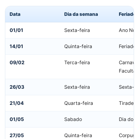
Data
Dia da semana
Feriado
01/01
Sexta-feira
Ano Nov
14/01
Quinta-feira
Feriado 
09/02
Terca-feira
Carnaval
Facultat
26/03
Sexta-feira
Sexta-fe
21/04
Quarta-feira
Tiradent
01/05
Sabado
Dia do T
27/05
Quinta-feira
Corpus C