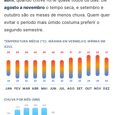
agosto a novembro
o tempo seca, e setembro e
outubro são os meses de menos chuva. Quem quer
evitar o período mais úmido costuma preferir o
segundo semestre.
TEMPERATURA MÉDIA (°C): MÁXIMA EM VERMELHO, MÍNIMA EM
AZUL
30
30
30
30
30
30
30
31
31
32
32
31
24
23
23
23
23
23
23
23
23
24
24
24
JAN
FEV
MAR
ABR
MAI
JUN
JUL
AGO
SET
OUT
NOV
DEZ
CHUVA POR MÊS (MM)
350
360
320
270
190
180