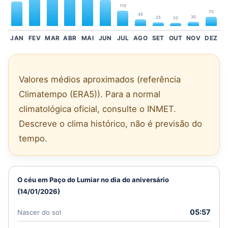
110
70
45
30
25
20
JAN
FEV
MAR
ABR
MAI
JUN
JUL
AGO
SET
OUT
NOV
DEZ
Valores médios aproximados (referência
Climatempo (ERA5)). Para a normal
climatológica oficial, consulte o INMET.
Descreve o clima histórico, não é previsão do
tempo.
O céu em Paço do Lumiar no dia do aniversário
(14/01/2026)
05:57
Nascer do sol