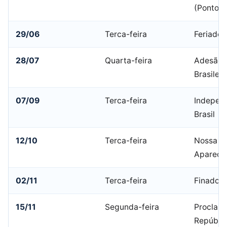
(Ponto F
29/06
Terca-feira
Feriado 
28/07
Quarta-feira
Adesão a
Brasileir
07/09
Terca-feira
Indepen
Brasil
12/10
Terca-feira
Nossa Sr
Apareci
02/11
Terca-feira
Finados
15/11
Segunda-feira
Proclam
Repúbli