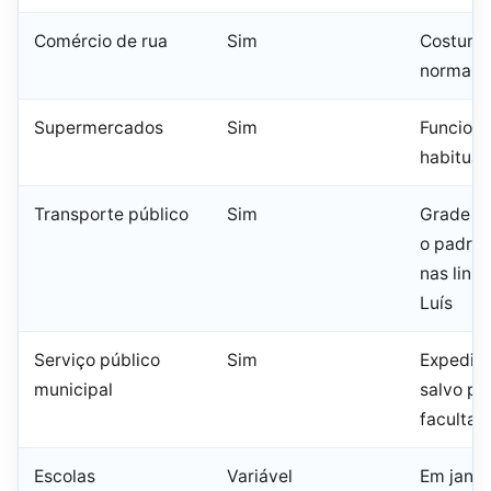
Comércio de rua
Sim
Costuma 
normalm
Supermercados
Sim
Funcion
habitual
Transporte público
Sim
Grade de 
o padrão
nas linh
Luís
Serviço público
Sim
Expedien
municipal
salvo po
facultat
Escolas
Variável
Em janei