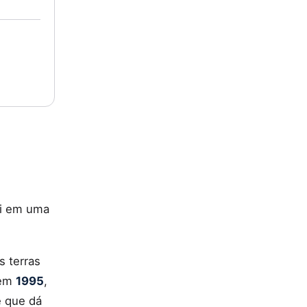
ai em uma
s terras
 em
1995
,
e que dá