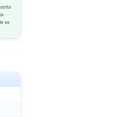
strito
ta
de se