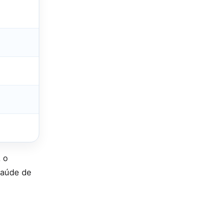
 o
saúde de