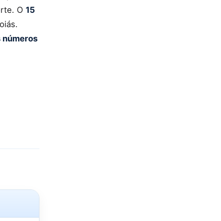
orte. O
15
oiás.
os números