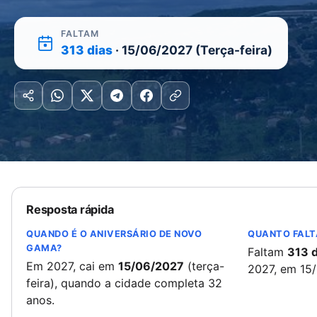
FALTAM
313 dias
· 15/06/2027 (Terça-feira)
Resposta rápida
QUANDO É O ANIVERSÁRIO DE NOVO
QUANTO FALT
GAMA?
Faltam
313 d
Em 2027, cai em
15/06/2027
(terça-
2027, em 15
feira), quando a cidade completa 32
anos.