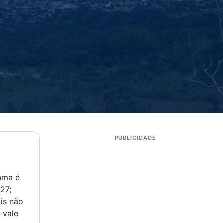
PUBLICIDADE
ama é
27;
is não
 vale