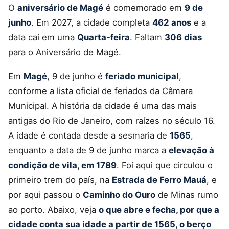
O
aniversário de Magé
é comemorado em
9 de
junho
. Em 2027, a cidade completa
462 anos
e a
data cai em uma
Quarta-feira
. Faltam
306 dias
para o Aniversário de Magé.
Em
Magé
, 9 de junho é
feriado municipal
,
conforme a lista oficial de feriados da Câmara
Municipal. A história da cidade é uma das mais
antigas do Rio de Janeiro, com raízes no século 16.
A idade é contada desde a sesmaria de
1565
,
enquanto a data de 9 de junho marca a
elevação à
condição de vila, em 1789
. Foi aqui que circulou o
primeiro trem do país, na
Estrada de Ferro Mauá
, e
por aqui passou o
Caminho do Ouro
de Minas rumo
ao porto. Abaixo, veja
o que abre e fecha, por que a
cidade conta sua idade a partir de 1565, o berço