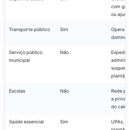
com gra
ou ajust
Transporte público
Sim
Opera e
domingo 
Serviço público
Não
Expedie
municipal
administ
suspens
plantão 
Escolas
Não
Rede púb
a priva
do calen
Saúde essencial
Sim
UPAs, ur
plantão 