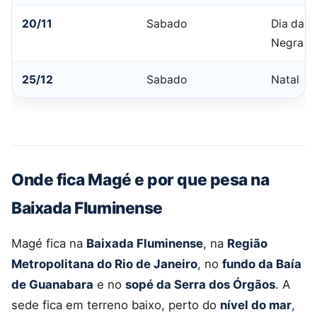
20/11
Sabado
Dia da C
Negra
25/12
Sabado
Natal
Onde fica Magé e por que pesa na
Baixada Fluminense
Magé fica na
Baixada Fluminense
, na
Região
Metropolitana do Rio de Janeiro
, no
fundo da Baía
de Guanabara
e no
sopé da Serra dos Órgãos
. A
sede fica em terreno baixo, perto do
nível do mar
,