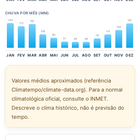
CHUVA POR MÊS (MM)
243
197
192
175
144
109
110
80
76
51
49
48
JAN
FEV
MAR
ABR
MAI
JUN
JUL
AGO
SET
OUT
NOV
DEZ
Valores médios aproximados (referência
Climatempo/climate-data.org). Para a normal
climatológica oficial, consulte o INMET.
Descreve o clima histórico, não é previsão do
tempo.