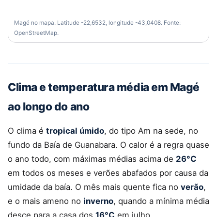
Magé no mapa. Latitude -22,6532, longitude -43,0408. Fonte:
OpenStreetMap.
Clima e temperatura média em Magé
ao longo do ano
O clima é
tropical úmido
, do tipo Am na sede, no
fundo da Baía de Guanabara. O calor é a regra quase
o ano todo, com máximas médias acima de
26°C
em todos os meses e verões abafados por causa da
umidade da baía. O mês mais quente fica no
verão
,
e o mais ameno no
inverno
, quando a mínima média
desce para a casa dos
16°C
em julho.