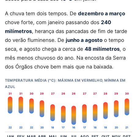
A chuva tem dois tempos. De
dezembro a março
chove forte, com janeiro passando dos
240
milímetros
, herança das pancadas de fim de tarde
do verão fluminense. De
junho a agosto
o tempo
seca, e agosto chega a cerca de
48 milímetros
, o
mês menos chuvoso do ano. Na encosta da Serra
dos Órgãos chove bem mais que na baixada.
TEMPERATURA MÉDIA (°C): MÁXIMA EM VERMELHO, MÍNIMA EM
AZUL
31
31
30
29
27
26
26
27
27
28
29
30
22
22
22
20
18
17
16
17
18
19
20
21
JAN
FEV
MAR
ABR
MAI
JUN
JUL
AGO
SET
OUT
NOV
DEZ