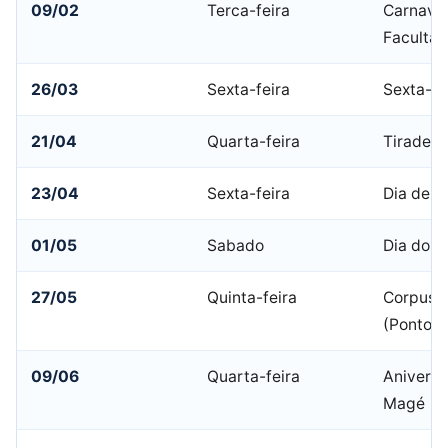
09/02
Terca-feira
Carnaval
Facultat
26/03
Sexta-feira
Sexta-fe
21/04
Quarta-feira
Tiradent
23/04
Sexta-feira
Dia de S
01/05
Sabado
Dia do T
27/05
Quinta-feira
Corpus C
(Ponto F
09/06
Quarta-feira
Aniversá
Magé