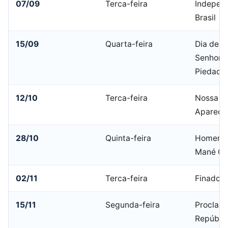
07/09
Terca-feira
Indepen
Brasil
15/09
Quarta-feira
Dia de N
Senhora
Piedade
12/10
Terca-feira
Nossa Sr
Apareci
28/10
Quinta-feira
Homena
Mané Ga
02/11
Terca-feira
Finados
15/11
Segunda-feira
Proclam
Repúbli