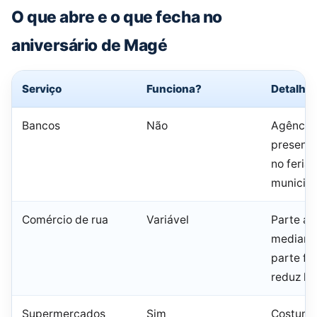
O que abre e o que fecha no
aniversário de Magé
Serviço
Funciona?
Detalhe
Bancos
Não
Agência
presenci
no feria
municipa
Comércio de rua
Variável
Parte ab
mediante
parte fe
reduz ho
Supermercados
Sim
Costuma