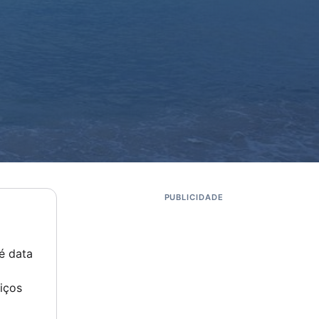
PUBLICIDADE
é data
iços