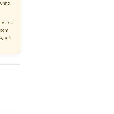
junho,
res e a
 com
o, e a