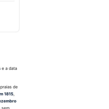
s
e a data
 praias de
em 1815
,
dezembro
a sem