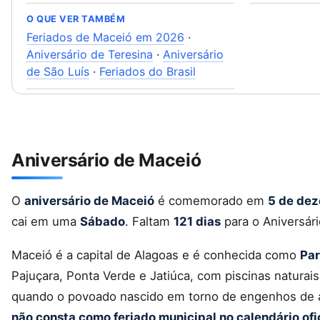
O QUE VER TAMBÉM
Feriados de Maceió em 2026
·
Aniversário de Teresina
·
Aniversário
de São Luís
·
Feriados do Brasil
Aniversário de Maceió
O
aniversário de Maceió
é comemorado em
5 de de
cai em uma
Sábado
. Faltam
121 dias
para o Aniversár
Maceió é a capital de Alagoas e é conhecida como
Par
Pajuçara, Ponta Verde e Jatiúca, com piscinas natura
quando o povoado nascido em torno de engenhos de 
não consta como feriado municipal no calendário ofi