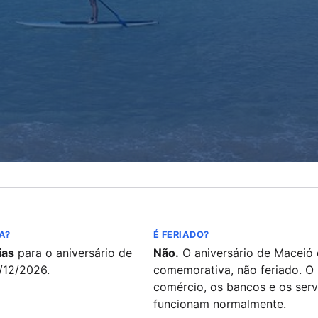
A?
É FERIADO?
ias
para o aniversário de
Não.
O aniversário de Maceió 
/12/2026.
comemorativa, não feriado. O
comércio, os bancos e os serv
funcionam normalmente.