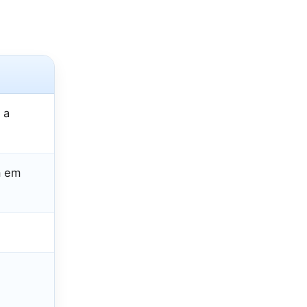
 a
m em